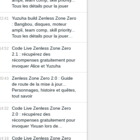
ampli, team comp, skill priority...
Tous les détails pour la jouer
Yuzuha build Zenless Zone Zero
22:41
: Bangbou, disques, moteur
ampli, team comp, skill priority...
Tous les détails pour la jouer
correctement
Code Live Zenless Zone Zero
14:52
2.1 : récupérez des
récompenses gratuitement pour
invoquer Alice et Yuzuha
Zenless Zone Zero 2.0 : Guide
20:43
de route de la mise à jour...
Personnages, histoire et quêtes,
tout savoir
Code Live Zenless Zone Zero
14:32
2.0 : récupérez des
récompenses gratuitement pour
invoquer Yixuan lors de
l'anniversaire !
Code Live Zenless Zone Zero
14:18