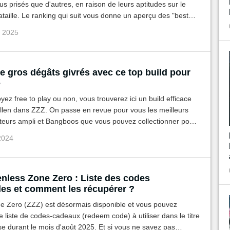
us prisés que d'autres, en raison de leurs aptitudes sur le
aille. Le ranking qui suit vous donne un aperçu des "best
 que vous pouvez essayer de récupérer via les bannières du
û 2025
de gros dégâts givrés avec ce top build pour
e
ez free to play ou non, vous trouverez ici un build efficace
Ellen dans ZZZ. On passe en revue pour vous les meilleurs
teurs ampli et Bangboos que vous pouvez collectionner pour
a perfection, sans oublier ses coéquipiers de rêve !
 2024
nless Zone Zero : Liste des codes
les et comment les récupérer ?
e Zero (ZZZ) est désormais disponible et vous pouvez
ne liste de codes-cadeaux (redeem code) à utiliser dans le titre
e durant le mois d'août 2025. Et si vous ne savez pas