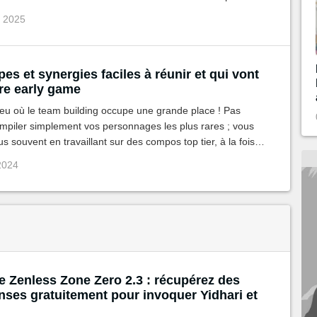
 rentrer, ce guide vous aidera également.
û 2025
es et synergies faciles à réunir et qui vont
tre early game
eu où le team building occupe une grande place ! Pas
mpiler simplement vos personnages les plus rares ; vous
s souvent en travaillant sur des compos top tier, à la fois
t qui profitent de bonus d'équipe, de faction ou d'attribut.
 2024
e Zenless Zone Zero 2.3 : récupérez des
ses gratuitement pour invoquer Yidhari et