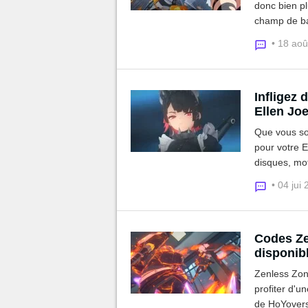
donc bien pl
champ de bat
characters"
• 18 ao
moment.
Infligez 
Ellen Jo
Que vous soy
pour votre 
disques, mo
la jouer à l
• 04 jui
Codes Ze
disponib
Zenless Zon
profiter d'u
de HoYovers