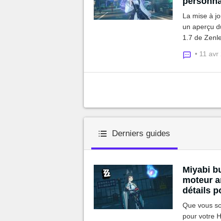
personna
La mise à j
un aperçu du
1.7 de Zenl
comme Vivia
• 11 avr
Polychrome
Derniers guides
Miyabi build Zenless Zone Zero : Bangbou, disques,
moteur am
détails p
Que vous soy
pour votre 