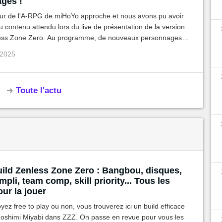
ges !
our de l'A-RPG de miHoYo approche et nous avons pu avoir
 contenu attendu lors du live de présentation de la version
ess Zone Zero. Au programme, de nouveaux personnages
ne et Hugo. Le tout accompagné d'un code offrant des
 2025
s.
Toute l'actu
pli, team comp, skill priority... Tous les
our la jouer
ez free to play ou non, vous trouverez ici un build efficace
Hoshimi Miyabi dans ZZZ. On passe en revue pour vous les