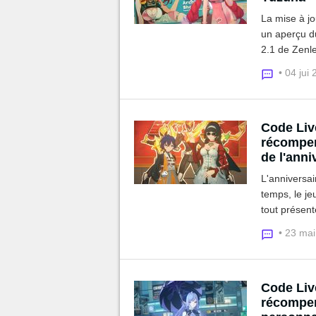
La mise à j
un aperçu du
2.1 de Zenl
comme Alice
• 04 jui
des Polychr
Code Liv
récompen
de l'anni
L'anniversa
temps, le je
tout présen
cadeaux et 
• 23 ma
Code Liv
récompen