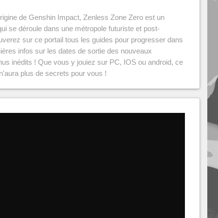
l'origine de Genshin Impact, Zenless Zone Zero est un
 qui se déroule dans une métropole futuriste et post-
uverez sur ce portail tous les guides pour progresser dans
nières infos sur les dates de sortie des nouveaux
us inédits ! Que vous y jouiez sur PC, IOS ou android, ce
n'aura plus de secrets pour vous !