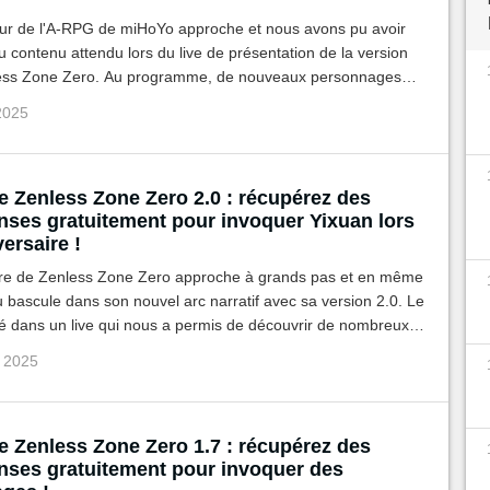
our de l'A-RPG de miHoYo approche et nous avons pu avoir
 contenu attendu lors du live de présentation de la version
ess Zone Zero. Au programme, de nouveaux personnages
 et Ukanami Yuzuha. Le tout accompagné d'un code offrant
 2025
omes.
e Zenless Zone Zero 2.0 : récupérez des
ses gratuitement pour invoquer Yixuan lors
versaire !
ire de Zenless Zone Zero approche à grands pas et en même
u bascule dans son nouvel arc narratif avec sa version 2.0. Le
té dans un live qui nous a permis de découvrir de nombreux
un code vous offrant des ressources pour invoquer Yixuan.
i 2025
e Zenless Zone Zero 1.7 : récupérez des
ses gratuitement pour invoquer des