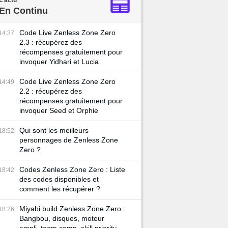
L'actu
En Continu
Code Live Zenless Zone Zero
14:37
2.3 : récupérez des
récompenses gratuitement pour
invoquer Yidhari et Lucia
Code Live Zenless Zone Zero
14:49
2.2 : récupérez des
récompenses gratuitement pour
invoquer Seed et Orphie
Qui sont les meilleurs
18:52
personnages de Zenless Zone
Zero ?
Codes Zenless Zone Zero : Liste
18:42
des codes disponibles et
comment les récupérer ?
Miyabi build Zenless Zone Zero :
18:26
Bangbou, disques, moteur