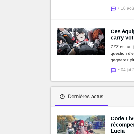
comment les
• 18 ao
Ces équip
carry vo
ZZZ est un j
question d'e
gagnerez plu
équilibrées e
• 04 jui
Dernières actus
Code Liv
récompen
Lucia