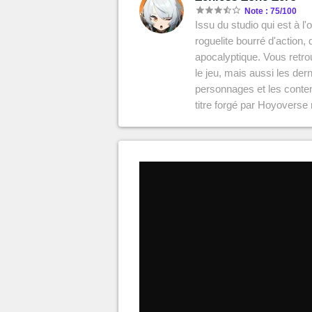
MGG

Note : 75/100
Issu du studio qui est à 
roguelite bourré d'action,
apocalyptique. Vous retro
le jeu, mais aussi les der
personnages et les conten
titre forgé par Hoyoverse 