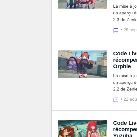
La mise à j
un aperçu du
2.3 de Zenl
comme Yidha
• 29 se
Polychrome
Code Liv
récompen
Orphie
La mise à j
un aperçu du
2.2 de Zenl
comme Seed 
• 22 ao
des Polychr
Code Liv
récompen
Yuzuha