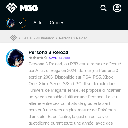
MGG
Actu
Guides
/
Les jeux du moment
/
Persona 3 Reload
Persona 3 Reload
MGG

Note : 80/100
Persona 3 Reload, ou P3R est le remake effectué
par Atlus et Sega en 2024, de leur jeu Persona 3
sorti en 2006. Disponible sur PS4, PS5, Xbox
One, Xbox Series S/X et PC. Il se déroule dans
l'univers de Megami Tensei, et propose d'incarner
un lycéen capable d'utiliser une Persona. Le jeu
alterne entre des combats de groupe faisant
penser à une version plus mature de Pokémon
d'un côté. Et de l'autre, la gestion de sa vie
quotidienne durant toute une année, avec des