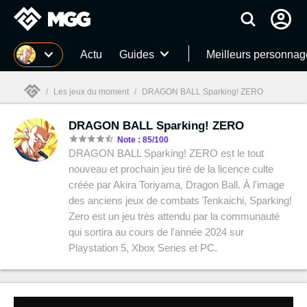
MGG
Actu
Guides
Meilleurs personnag
/
Les jeux du moment
/
DRAGON BALL Sparking! ZERO
DRAGON BALL Sparking! ZERO
MGG

Note : 85/100
DRAGON BALL Sparking! ZERO est le tout
nouveau et prochain jeu tiré de la licence culte
créée par Akira Toriyama, Dragon Ball. À l'image
des anciens jeux de combats Tenkaichi, Sparking!
Zero est un jeu très attendu par la communauté
qui sortira au cours de l'année 2024 sur
Playstation 5, Xbox Series et PC.