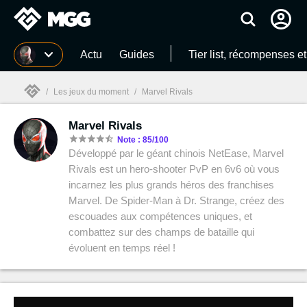
MGG
Actu
Guides
Tier list, récompenses e
/
Les jeux du moment
/
Marvel Rivals
Marvel Rivals
MGG

Note : 85/100
Développé par le géant chinois NetEase, Marvel
Rivals est un hero-shooter PvP en 6v6 où vous
incarnez les plus grands héros des franchises
Marvel. De Spider-Man à Dr. Strange, créez des
escouades aux compétences uniques, et
combattez sur des champs de bataille qui
évoluent en temps réel !