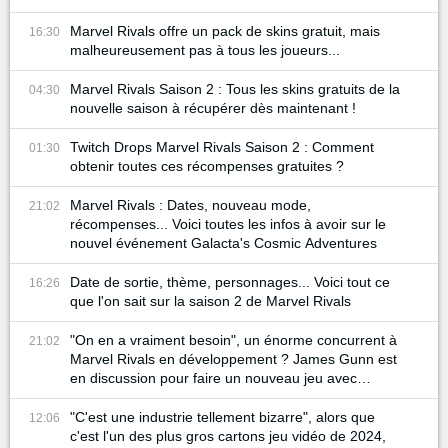
Marvel Rivals offre un pack de skins gratuit, mais
16:30
malheureusement pas à tous les joueurs...
Marvel Rivals Saison 2 : Tous les skins gratuits de la
04:30
nouvelle saison à récupérer dès maintenant !
Twitch Drops Marvel Rivals Saison 2 : Comment
01:30
obtenir toutes ces récompenses gratuites ?
Marvel Rivals : Dates, nouveau mode,
21:02
récompenses... Voici toutes les infos à avoir sur le
nouvel événement Galacta's Cosmic Adventures
Date de sortie, thème, personnages... Voici tout ce
16:26
que l'on sait sur la saison 2 de Marvel Rivals
"On en a vraiment besoin", un énorme concurrent à
21:02
Marvel Rivals en développement ? James Gunn est
en discussion pour faire un nouveau jeu avec
Batman et Superman
"C'est une industrie tellement bizarre", alors que
12:06
c'est l'un des plus gros cartons jeu vidéo de 2024,