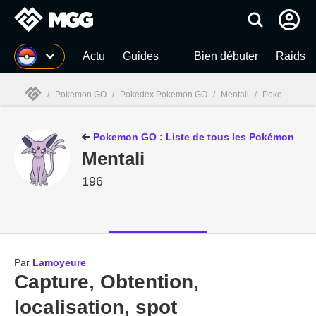
MGG
Actu
Guides
Bien débuter
Raids
/
Pokemon GO
/
Pokedex Pokemon GO
/
Mentali
/
Pokedex Pokemon GO : Mentali - Comment l'obtenir ?
MGG

Pokemon GO : Liste de tous les Pokémon
Mentali
196
Par
Lamoyeure
Capture, Obtention,
localisation, spot