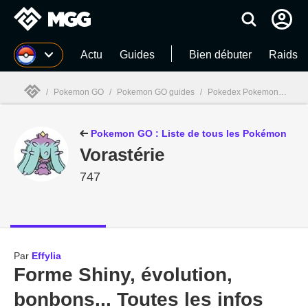
MGG
Actu
Guides
Bien débuter
Raids
/
Pokemon GO
/
Pokemon GO guides
/
Pokedex Pokemon GO
/
MGG

Pokemon GO : Liste de tous les Pokémon
Vorastérie
747
Par
Effylia
Forme Shiny, évolution,
bonbons... Toutes les infos