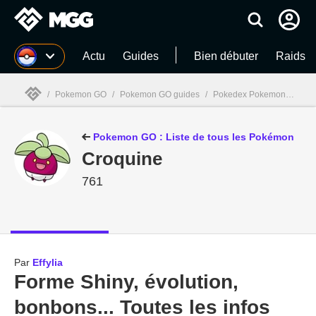
MGG
Actu
Guides
Bien débuter
Raids
/
Pokemon GO
/
Pokemon GO guides
/
Pokedex Pokemon GO
/
MGG

Pokemon GO : Liste de tous les Pokémon
Croquine
761
Par
Effylia
Forme Shiny, évolution,
bonbons... Toutes les infos