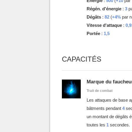
Energie
:
500
(
+10
par 
Régén. d'énergie
:
3
pa
Dégâts
:
82
(
+4%
par n
Vitesse d'attaque
:
0,9
Portée
:
1,5
CAPACITÉS
Marque du faucheu
Trait de combat
Les attaques de base a
bâtments pendant
4
sec
un montant de dégâts é
toutes les
1
secondes.