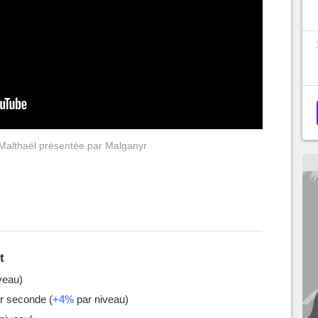
 Malthaël présentée par Malganyr
t
veau)
r seconde (
+4%
par niveau)