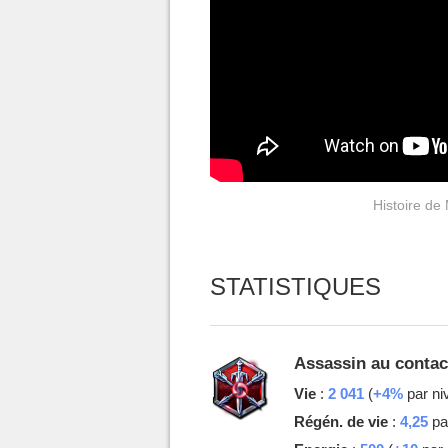
Histoire de
STATISTIQUES
Assassin au contac
Vie
:
2 041
(
+4%
par ni
Régén. de vie
:
4,25
pa