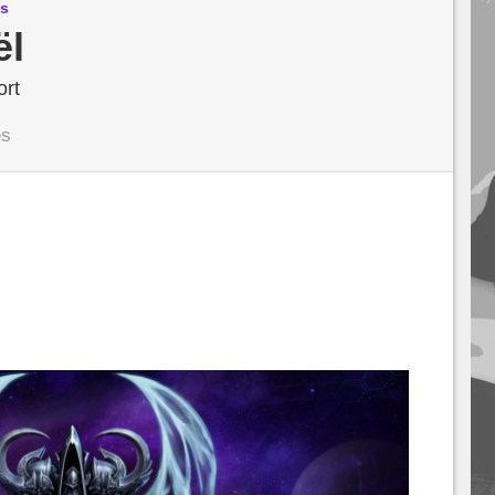
os
ël
ort
es