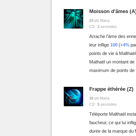
Moisson d'âmes (A
25
pts Mana
CD :
2
secondes
Arrache l'âme des enne
leur inflige
100
(
+4%
par
points de vie à Malthaë
Mathaël un montant de 
maximum de points de 
Frappe éthérée (Z)
30
pts Mana
CD :
5
secondes
Téléporte Malthaël inst
faucheur, ce qui lui infli
durée de la marque du 