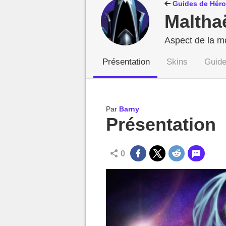
MGG

Guides de Hér
Maltha
Aspect de la m
Présentation
Skins
Guid
Par
Barny
Présentation
0