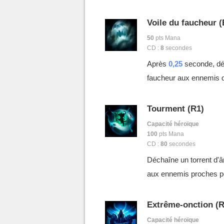
Voile du faucheur (
50
pts Mana
CD :
8
secondes
Après
0,25
seconde, dé
faucheur aux ennemis qu
Tourment (R1)
Capacité héroïque
100
pts Mana
CD :
80
secondes
Déchaîne un torrent d'
aux ennemis proches 
Extrême-onction (R
Capacité héroïque