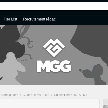
Tier List
Recrutement rédac'
e Storm guides
/
Guides Héros HOTS
/
Guides Héros HOTS - Malthaël