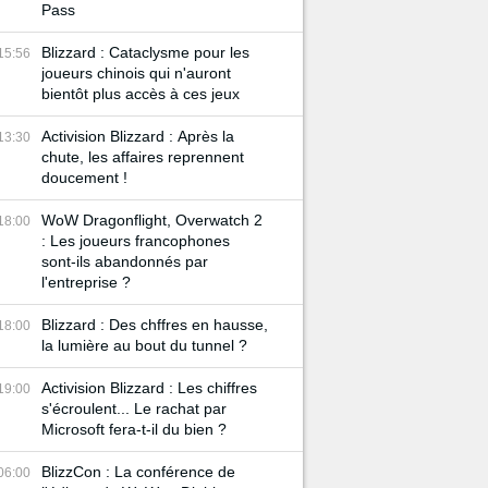
Pass
Blizzard : Cataclysme pour les
15:56
joueurs chinois qui n'auront
bientôt plus accès à ces jeux
Activision Blizzard : Après la
13:30
chute, les affaires reprennent
doucement !
WoW Dragonflight, Overwatch 2
18:00
: Les joueurs francophones
sont-ils abandonnés par
l'entreprise ?
Blizzard : Des chffres en hausse,
18:00
la lumière au bout du tunnel ?
Activision Blizzard : Les chiffres
19:00
s'écroulent... Le rachat par
Microsoft fera-t-il du bien ?
BlizzCon : La conférence de
06:00