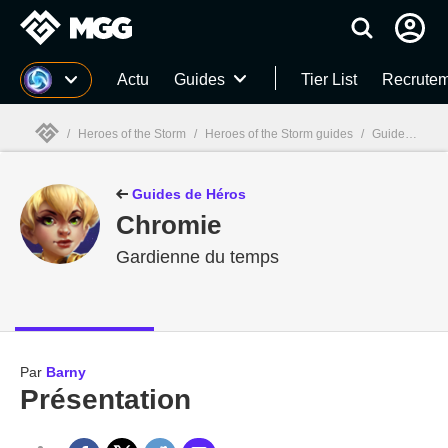
MGG
Actu
Guides
Tier List
Recrutem
/
Heroes of the Storm
/
Heroes of the Storm guides
/
Guides Héros HOTS
MGG

Guides de Héros
Chromie
Gardienne du temps
Par
Barny
Présentation