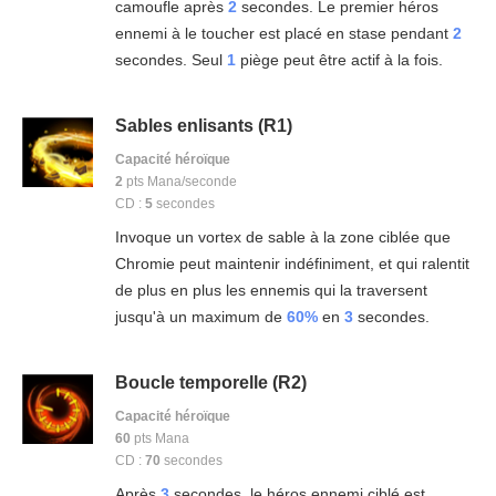
camoufle après
2
secondes. Le premier héros
ennemi à le toucher est placé en stase pendant
2
secondes. Seul
1
piège peut être actif à la fois.
Sables enlisants (R1)
Capacité héroïque
2
pts Mana/seconde
CD :
5
secondes
Invoque un vortex de sable à la zone ciblée que
Chromie peut maintenir indéfiniment, et qui ralentit
de plus en plus les ennemis qui la traversent
jusqu'à un maximum de
60%
en
3
secondes.
Boucle temporelle (R2)
Capacité héroïque
60
pts Mana
CD :
70
secondes
Après
3
secondes, le héros ennemi ciblé est