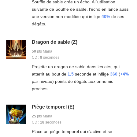
Souffle de sable crée un écho. A l'utilisation
suivante de Souffle de sable, l'écho en lance aussi
une version non modifiée qui inflige
40%
de ses
dégâts.
Dragon de sable (Z)
50
pts Mana
CD :
8
secondes
Projette un dragon de sable dans les airs, qui
atterrit au bout de
1,5
seconde et inflige
360
(
+4%
par niveau) points de dégâts aux ennemis
proches.
Piège temporel (E)
25
pts Mana
CD :
18
secondes
Place un piège temporel qui s'active et se