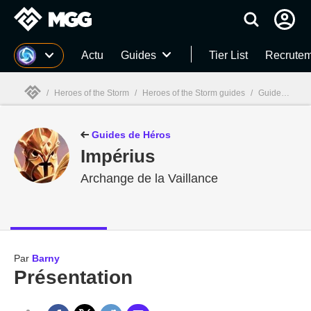
MGG
Actu
Guides
Tier List
Recrutem
/
Heroes of the Storm
/
Heroes of the Storm guides
/
Guides Héros HOTS
MGG

Guides de Héros
Impérius
Archange de la Vaillance
Par
Barny
Présentation