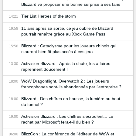
Blizzard va proposer une bonne surprise à ses fans !
Tier List Heroes of the storm
14:21
11 ans après sa sortie, ce jeu oublié de Blizzard
19:58
pourrait renaître grâce au Xbox Game Pass
Blizzard : Cataclysme pour les joueurs chinois qui
15:56
n'auront bientôt plus accès à ces jeux
Activision Blizzard : Après la chute, les affaires
13:30
reprennent doucement !
WoW Dragonflight, Overwatch 2 : Les joueurs
18:00
francophones sont-ils abandonnés par l'entreprise ?
Blizzard : Des chffres en hausse, la lumière au bout
18:00
du tunnel ?
Activision Blizzard : Les chiffres s'écroulent... Le
19:00
rachat par Microsoft fera-t-il du bien ?
BlizzCon : La conférence de l'éditeur de WoW et
06:00