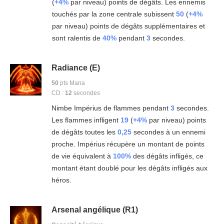
(
+4%
par niveau) points de dégâts. Les ennemis
touchés par la zone centrale subissent
50
(
+4%
par niveau) points de dégâts supplémentaires et
sont ralentis de
40%
pendant
3
secondes.
Radiance (E)
50
pts Mana
CD :
12
secondes
Nimbe Impérius de flammes pendant
3
secondes.
Les flammes infligent
19
(
+4%
par niveau) points
de dégâts toutes les
0,25
secondes à un ennemi
proche. Impérius récupère un montant de points
de vie équivalent à
100%
des dégâts infligés, ce
montant étant doublé pour les dégâts infligés aux
héros.
Arsenal angélique (R1)