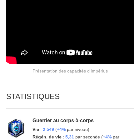
Présentation des capacités d'Impérius
STATISTIQUES
Guerrier au corps-à-corps
Vie
:
2 549
(
+4%
par niveau)
Régén. de vie
:
5,31
par seconde (
+4%
par