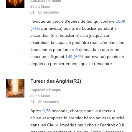
Capacité héroïque
60
pts Mana
CD :
60
secondes
Invoque un cercle d’épées de feu qui confère
1000
(
+4%
par niveau) points de bouclier pendant
3
secondes. Si le bouclier résiste jusqu’à son
expiration, la capacité peut être réactivée dans les
5
secondes pour lancer
6
épées dans une zone,
chacune infligeant
140
(
+4%
par niveau) points de
dégâts au premier ennemi qu’elle rencontre.
Fureur des Angiris(R2)
Capacité héroïque
80
pts Mana
CD :
80
secondes
Après
0,75
seconde, charge dans la direction
ciblée et emporte le premier héros adverse touché
dans les Cieux. Impérius peut choisir l’endroit où il
retombe en déplaçant la souris. Après
2
secondes,