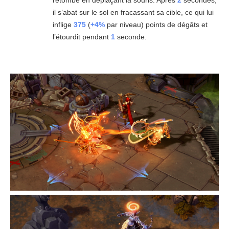
il s’abat sur le sol en fracassant sa cible, ce qui lui
inflige
375
(
+4%
par niveau) points de dégâts et
l’étourdit pendant
1
seconde.