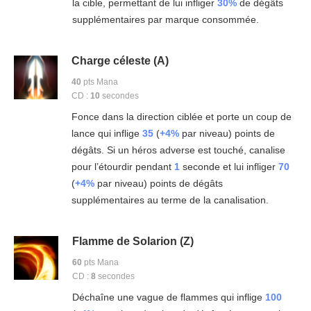
la cible, permettant de lui infliger
30%
de dégâts
supplémentaires par marque consommée.
Charge céleste (A)
40
pts Mana
CD :
10
secondes
Fonce dans la direction ciblée et porte un coup de
lance qui inflige
35
(
+4%
par niveau) points de
dégâts. Si un héros adverse est touché, canalise
pour l’étourdir pendant
1
seconde et lui infliger
70
(
+4%
par niveau) points de dégâts
supplémentaires au terme de la canalisation.
Flamme de Solarion (Z)
60
pts Mana
CD :
8
secondes
Déchaîne une vague de flammes qui inflige
100