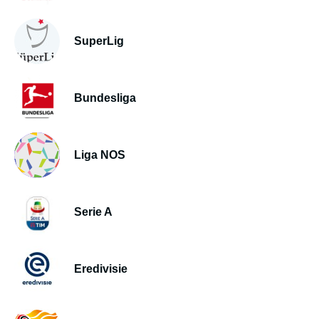
SuperLig
Bundesliga
Liga NOS
Serie A
Eredivisie