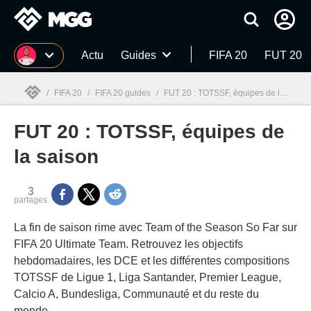
MGG
Actu
Guides
FIFA 20
FUT 20
/
FIFA 20
/
FIFA 20 guides
/
FUT 20 : TOTSSF, équipes de la saison
FUT 20 : TOTSSF, équipes de
MGG

la saison
3
partages
La fin de saison rime avec Team of the Season So Far sur
FIFA 20 Ultimate Team. Retrouvez les objectifs
hebdomadaires, les DCE et les différentes compositions
TOTSSF de Ligue 1, Liga Santander, Premier League,
Calcio A, Bundesliga, Communauté et du reste du
monde.