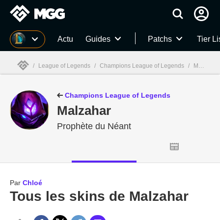
MGG
Actu
Guides
Patchs
Tier Li
/
League of Legends
/
Champions League of Legends
/
Malzahar
MGG

Champions League of Legends
Malzahar
Prophète du Néant
Par
Chloé
Tous les skins de Malzahar