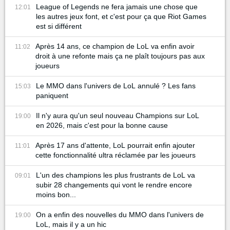
League of Legends ne fera jamais une chose que
12:01
les autres jeux font, et c'est pour ça que Riot Games
est si différent
Après 14 ans, ce champion de LoL va enfin avoir
11:02
droit à une refonte mais ça ne plaît toujours pas aux
joueurs
Le MMO dans l'univers de LoL annulé ? Les fans
15:03
paniquent
Il n'y aura qu'un seul nouveau Champions sur LoL
19:00
en 2026, mais c'est pour la bonne cause
Après 17 ans d'attente, LoL pourrait enfin ajouter
11:01
cette fonctionnalité ultra réclamée par les joueurs
L'un des champions les plus frustrants de LoL va
09:01
subir 28 changements qui vont le rendre encore
moins bon...
On a enfin des nouvelles du MMO dans l'univers de
19:00
LoL, mais il y a un hic