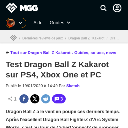
MGG
Actu
Guides
/
Dernières reviews de jeux
/
Dragon Ball Z : Kakarot
/
Dragon Ball Z Kakarot : Guides, soluce, test, news, combats
Tout sur Dragon Ball Z Kakarot : Guides, soluce, news
MGG

Test Dragon Ball Z Kakarot
sur PS4, Xbox One et PC
Publié le
19/01/2020 à 14:49
Par
Sketch
1
3
Dragon Ball Z a le vent en poupe ces derniers temps.
Après l'excellent Dragon Ball FighterZ d'Arc System
Works, c'est au tour de CyberConnect2 de proposer