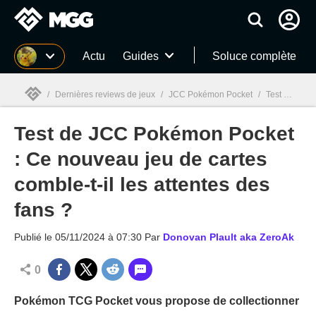
MGG
Actu
Guides
Soluce complète
/
Dernières reviews de jeux
/
JCC Pokémon Pocket
/
Test de JCC Pokémon Pocket : Ce nouveau jeu de cartes comble-t-il les attentes des fans ?
Test de JCC Pokémon Pocket
MGG

: Ce nouveau jeu de cartes
comble-t-il les attentes des
fans ?
Publié le
05/11/2024 à 07:30
Par
Donovan Plault aka ZeroAk
0
Pokémon TCG Pocket vous propose de collectionner