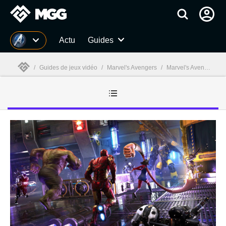
MGG
Actu
Guides
/
Guides de jeux vidéo
/
Marvel's Avengers
/
Marvel's Avengers guides
MGG
