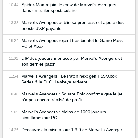
Spider-Man rejoint le crew de Marvel's Avengers
10:44
dans un trailer spectaculaire
Marvel's Avengers oublie sa promesse et ajoute des
13:38
boosts d'XP payants
Marvel's Avengers rejoint très bientôt le Game Pass
16:24
PC et Xbox
L'IP des joueurs menacée par Marvel's Avengers et
11:01
son dernier patch
Marvel's Avengers : Le Patch next gen PS5/Xbox
11:54
Series & le DLC Hawkeye arrivent
Marvel's Avengers : Square Enix confirme que le jeu
18:40
n'a pas encore réalisé de profit
Marvel’s Avengers : Moins de 1000 joueurs
15:09
simultanés sur PC
Découvrez la mise à jour 1.3.0 de Marvel's Avenger
14:25