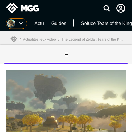
MGG
Actu
Guides
Soluce Tears of the Ki
/
Actualités jeux vidéo
/
The Legend of Zelda : Tears of the Kingdom
MGG
