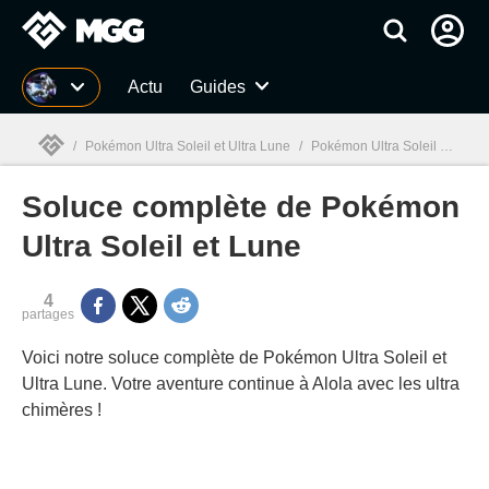
MGG
Actu
Guides
/
Pokémon Ultra Soleil et Ultra Lune
/
Pokémon Ultra Soleil et Ultra Lune guides
Soluce complète de Pokémon
MGG

Ultra Soleil et Lune
4
partages
Voici notre soluce complète de Pokémon Ultra Soleil et
Ultra Lune. Votre aventure continue à Alola avec les ultra
chimères !