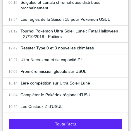
Solgaleo et Lunala chromatiques distribués
09:15
prochainement
Les règles de la Saison 15 pour Pokemon USUL
13:54
Tournoi Pokémon UItra Soleil Lune : Fatal Halloween
21:12
- 27/10/2018 - Poitiers
Reseter Type:0 et 3 nouvelles chimères
12:42
Ultra Necrozma et sa capacité Z !
10:27
Première mission globale sur USUL
10:02
1ère compétition sur Ultra Soleil Lune
10:14
Compléter le Pokédex régional d'USUL
18:04
Les Cristaux Z d'USUL
10:29
Toute l'actu