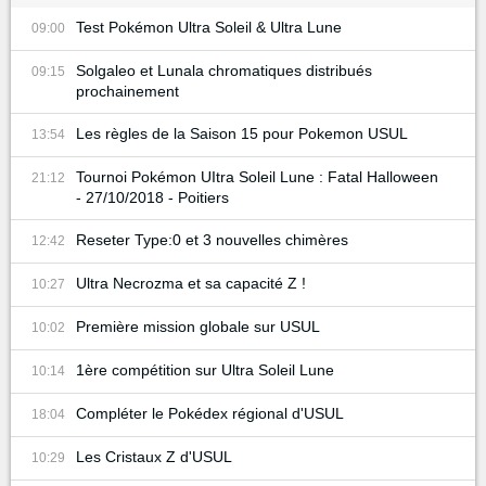
Test Pokémon Ultra Soleil & Ultra Lune
09:00
Solgaleo et Lunala chromatiques distribués
09:15
prochainement
Les règles de la Saison 15 pour Pokemon USUL
13:54
Tournoi Pokémon UItra Soleil Lune : Fatal Halloween
21:12
- 27/10/2018 - Poitiers
Reseter Type:0 et 3 nouvelles chimères
12:42
Ultra Necrozma et sa capacité Z !
10:27
Première mission globale sur USUL
10:02
1ère compétition sur Ultra Soleil Lune
10:14
Compléter le Pokédex régional d'USUL
18:04
Les Cristaux Z d'USUL
10:29