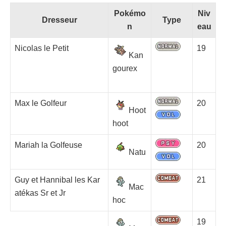
Pokémo
Niv
Dresseur
Type
n
eau
Nicolas le Petit
19
Kan
gourex
Max le Golfeur
20
Hoot
hoot
Mariah la Golfeuse
20
Natu
Guy et Hannibal les Kar
21
Mac
atékas Sr et Jr
hoc
19