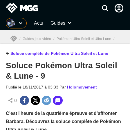
MGG
Actu
Guides
/
Guides jeux vidéo
/
Pokémon Ultra Soleil et Ultra Lune
/
Soluce c
Soluce complète de Pokémon Ultra Soleil et Lune
MGG

Soluce Pokémon Ultra Soleil
& Lune - 9
Publié le
18/11/2017 à 03:33
Par
Holomovement
0
C'est l'heure de la quatrième épreuve et d'affronter
Barbara. Découvrez la soluce complète de Pokémon
Ultra Soleil & Lune.