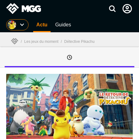
MGG
Actu
Guides
/
Les jeux du moment
/
Détective Pikachu
MGG
