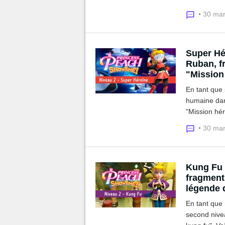
fragments c
• 30 ma
Super Hé
Ruban, fr
"Mission
En tant que 
humaine dan
"Mission hér
ruban et le
• 30 ma
Kung Fu 
fragments
légende 
En tant que
second nive