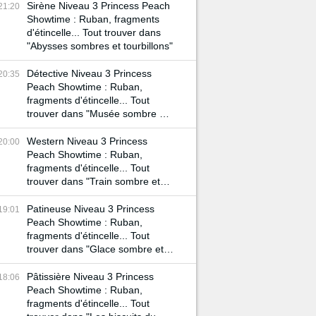
Sirène Niveau 3 Princess Peach
21:20
Showtime : Ruban, fragments
d'étincelle... Tout trouver dans
"Abysses sombres et tourbillons"
Détective Niveau 3 Princess
20:35
Peach Showtime : Ruban,
fragments d'étincelle... Tout
trouver dans "Musée sombre et
mystère violet"
Western Niveau 3 Princess
20:00
Peach Showtime : Ruban,
fragments d'étincelle... Tout
trouver dans "Train sombre et
ville condamnée"
Patineuse Niveau 3 Princess
19:01
Peach Showtime : Ruban,
fragments d'étincelle... Tout
trouver dans "Glace sombre et
scène obscure"
Pâtissière Niveau 3 Princess
18:06
Peach Showtime : Ruban,
fragments d'étincelle... Tout