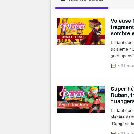
MGG

Voleuse 
fragments
sombre e
En tant que 
troisième n
guet-apens".
gemmes cac
• 31 ma
Super hé
Ruban, fr
"Dangers
En tant que 
planète dan
"Dangers dan
ruban et le
• 31 ma