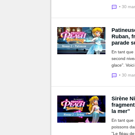
fragments c
• 30 ma
Patineus
Ruban, fr
parade su
En tant que 
second nive
glace". Voic
cachés.
• 30 ma
Sirène N
fragments
la mer"
En tant que 
poissons da
"Le fléau de