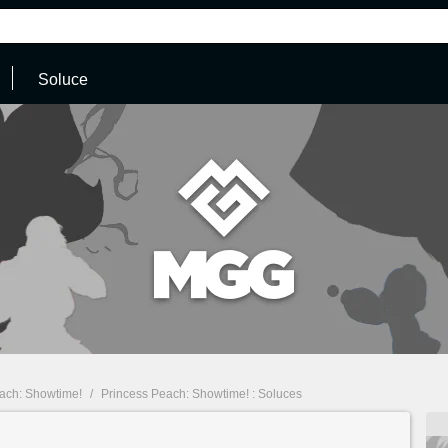
Soluce
ach: Showtime!
/
Princess Peach: Showtime! : Soluces