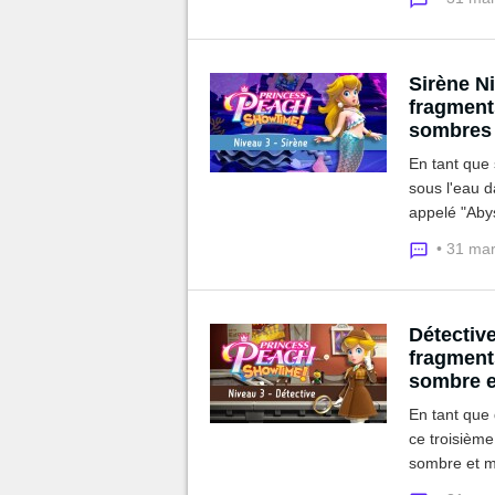
Sirène N
fragments
sombres 
En tant que 
sous l'eau 
appelé "Abys
retrouver l
• 31 ma
Détectiv
fragments
sombre e
En tant que 
ce troisièm
sombre et my
et les gemm