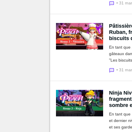
• 31 ma
Pâtissiè
Ruban, fr
biscuits
En tant que 
gâteaux dan
"Les biscuit
le ruban et
• 31 ma
Ninja Ni
fragments
sombre e
En tant que 
et dernier 
et ses garde