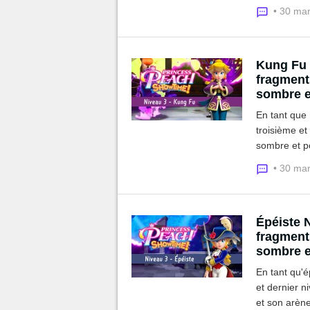
fragments c
• 30 ma
Kung Fu 
fragments
sombre e
En tant que 
troisième e
sombre et po
ruban et les
• 30 ma
Épéiste 
fragments
sombre e
En tant qu'é
et dernier 
et son arène