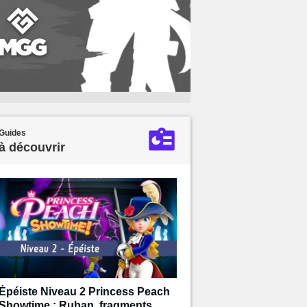
Guides
à découvrir
Épéiste Niveau 2 Princess Peach
Showtime : Ruban, fragments