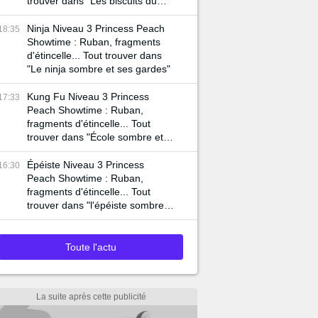
trouver dans "Les biscuits du
pâtissier sombre"
Ninja Niveau 3 Princess Peach
18:35
Showtime : Ruban, fragments
d'étincelle... Tout trouver dans
"Le ninja sombre et ses gardes"
Kung Fu Niveau 3 Princess
17:33
Peach Showtime : Ruban,
fragments d'étincelle... Tout
trouver dans "École sombre et
poing maléfique"
Épéiste Niveau 3 Princess
16:30
Peach Showtime : Ruban,
fragments d'étincelle... Tout
trouver dans "l'épéiste sombre
et son arène"
Toute l'actu