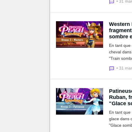
• 31 ma
Western 
fragments
sombre e
En tant que 
cheval dans
"Train sombr
le ruban et
• 31 ma
Patineus
Ruban, fr
"Glace s
En tant que 
glace dans 
"Glace sombr
le ruban et