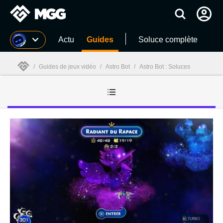
MGG
Actu
Guides
Soluce complète
/
Guides de jeux vidéo
/
Astro Bot
/
Astro Bot : Soluces
MGG
