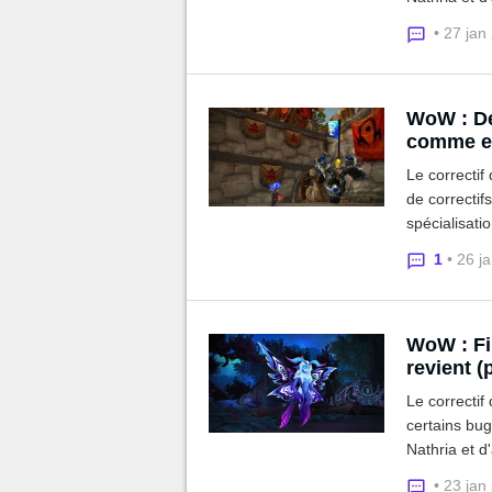
• 27 jan
WoW : De
comme en
Le correctif
de correctif
spécialisati
équilibrage
1
• 26 j
Shadowland
WoW : Fi
revient (
Le correctif
certains bu
Nathria et d
• 23 jan