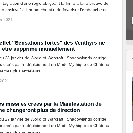
intégration d'une règle obligeant la firme à faire preuve de
ion positive" à l'embauche afin de favoriser l'embauche de
 sexe féminin et/ou issus de minorités ethniques.
an 2021
effet "Sensations fortes" des Venthyrs ne
s être supprimé manuellement
 du 28 janvier de World of Warcraft : Shadowlands corrige
gs créés par le déploiement du Mode Mythique de Château
'autres plus antérieurs.
 2021
s missiles créés par la Manifestation de
 ne changeront plus de direction
 du 27 janvier de World of Warcraft : Shadowlands corrige
gs créés par le déploiement du Mode Mythique de Château
'autres plus antérieurs.