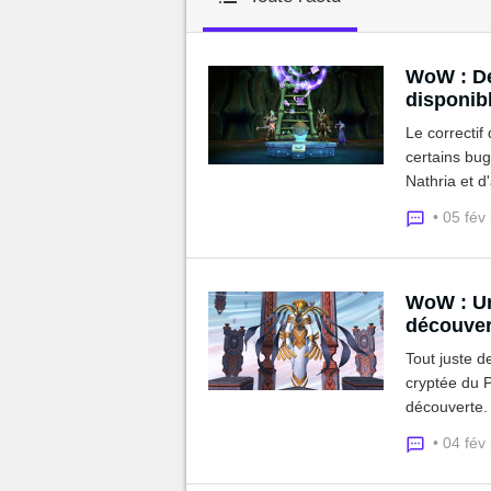
MGG

WoW : De
disponib
Le correctif
certains bu
Nathria et d
• 05 fév
WoW : Un
découver
Tout juste d
cryptée du P
découverte. 
pourrait don
• 04 fév
Ombreterre.