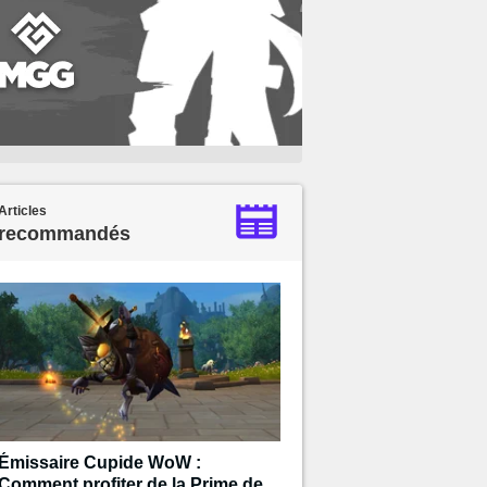
Articles
recommandés
Émissaire Cupide WoW :
Comment profiter de la Prime de