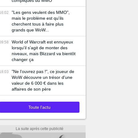
compliqués du MMO
"Les gens veulent des MMO",
16:02
mais le problème est qu'ils
cherchent tous à faire plus
grands que WoW...
World of Warcraft est ennuyeux
09:58
lorsqu'il s'agit de monter des
niveaux, mais Blizzard va bientôt
changer ça
"Ne l'ouvrez pas !", ce joueur de
18:03
WoW découvre un trésor d'une
valeur de 6 000 € dans les
affaires de son père
Toute l'actu