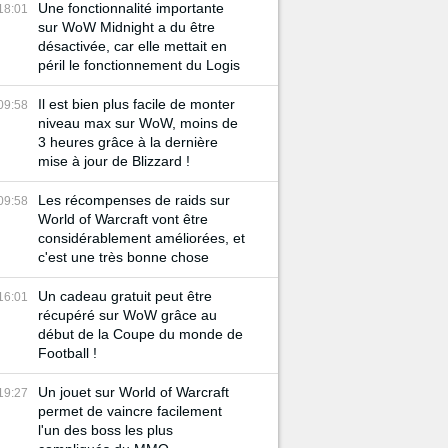
Une fonctionnalité importante
18:01
sur WoW Midnight a du être
désactivée, car elle mettait en
péril le fonctionnement du Logis
Il est bien plus facile de monter
09:58
niveau max sur WoW, moins de
3 heures grâce à la dernière
mise à jour de Blizzard !
Les récompenses de raids sur
09:58
World of Warcraft vont être
considérablement améliorées, et
c'est une très bonne chose
Un cadeau gratuit peut être
16:01
récupéré sur WoW grâce au
début de la Coupe du monde de
Football !
Un jouet sur World of Warcraft
19:27
permet de vaincre facilement
l'un des boss les plus