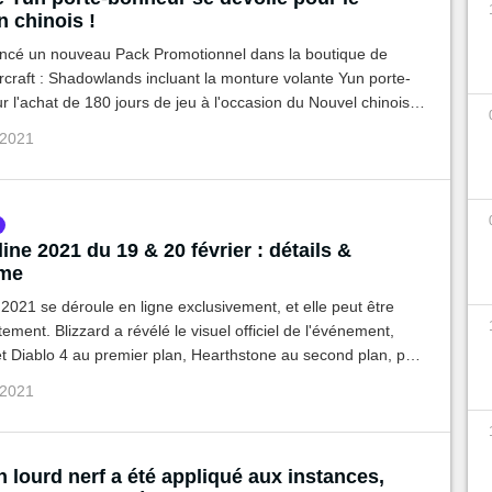
 chinois !
lancé un nouveau Pack Promotionnel dans la boutique de
craft : Shadowlands incluant la monture volante Yun porte-
 l'achat de 180 jours de jeu à l'occasion du Nouvel chinois
 2021
ine 2021 du 19 & 20 février : détails &
me
2021 se déroule en ligne exclusivement, et elle peut être
tement. Blizzard a révélé le visuel officiel de l'événement,
 Diablo 4 au premier plan, Hearthstone au second plan, puis
 Overwatch 2 et HotS. Voici les infos disponibles sur son
 2021
.
 lourd nerf a été appliqué aux instances,