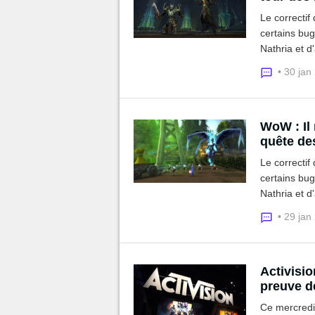
Le correctif
certains bu
Nathria et d
• 30 jan
WoW : Il
quête de
Le correctif
certains bu
Nathria et d
• 29 jan
Activisio
preuve d
Ce mercredi 