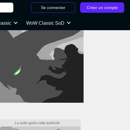
Se connecter
Créer un compte
lassic
WoW Classic SoD