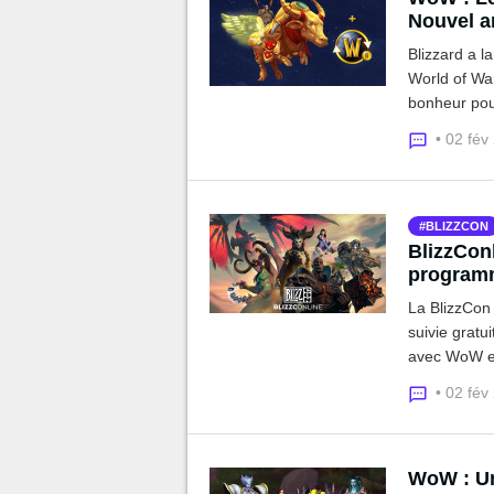
Nouvel an
Blizzard a 
World of War
bonheur pour
2021.
• 02 fév
BLIZZCON
BlizzConl
program
La BlizzCon 
suivie gratui
avec WoW et
Starcraft 2,
• 02 fév
déroulement
WoW : Un