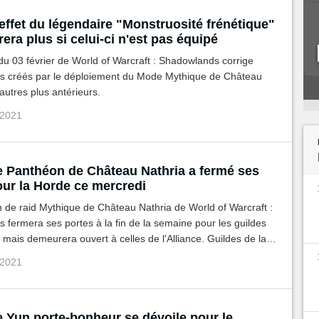
effet du légendaire "Monstruosité frénétique"
era plus si celui-ci n'est pas équipé
 du 03 février de World of Warcraft : Shadowlands corrige
gs créés par le déploiement du Mode Mythique de Château
'autres plus antérieurs.
 2021
 Panthéon de Château Nathria a fermé ses
our la Horde ce mercredi
 de raid Mythique de Château Nathria de World of Warcraft :
fermera ses portes à la fin de la semaine pour les guildes
 mais demeurera ouvert à celles de l'Alliance. Guildes de la
 votre dernière chance d'obtenir ce prestige !
 2021
 Yun porte-bonheur se dévoile pour le