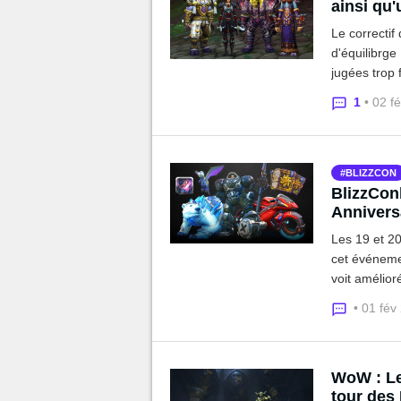
ainsi qu'
Le correctif
d'équilibrge
jugées trop 
1
• 02 f
BLIZZCON
BlizzCon
Annivers
Les 19 et 20
cet événemen
voit amélior
multiples fr
• 01 fév
WoW : Le
tour des