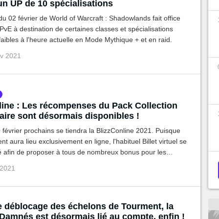
un UP de 10 spécialisations
 du 02 février de World of Warcraft : Shadowlands fait office
 PvE à destination de certaines classes et spécialisations
faibles à l'heure actuelle en Mode Mythique + et en raid.
év 2021
line : Les récompenses du Pack Collection
aire sont désormais disponibles !
 février prochains se tiendra la BlizzConline 2021. Puisque
t aura lieu exclusivement en ligne, l'habituel Billet virtuel se
é afin de proposer à tous de nombreux bonus pour les
anchises de Blizzard Entertainment.
 2021
 déblocage des échelons de Tourment, la
 Damnés est désormais lié au compte, enfin !