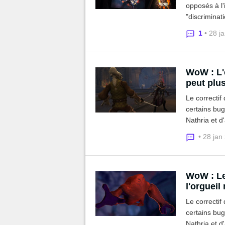
opposés à l'
"discriminat
candidats de
1
• 28 j
WoW : L'
peut plu
Le correctif
certains bu
Nathria et d
• 28 jan
WoW : Le
l'orgueil
Le correctif
certains bu
Nathria et d