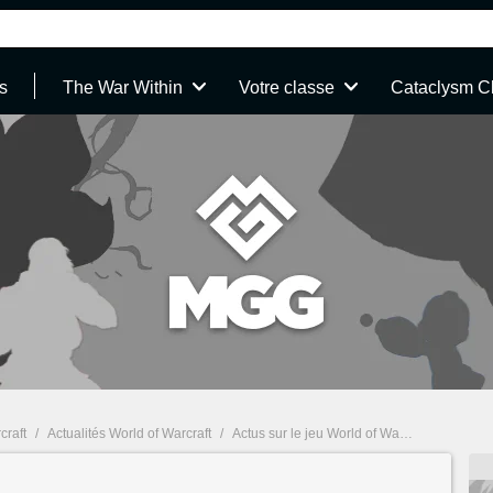
s
The War Within
Votre classe
Cataclysm C
craft
/
Actualités World of Warcraft
/
Actus sur le jeu World of Warcraft - page 68