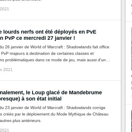
 2021
 lourds nerfs ont été déployés en PvE
 PvP ce mercredi 27 janvier !
 du 26 janvier de World of Warcraft : Shadowlands fait office
s PvP majeurs à destination de certaines classes et
ons problématiques dans ce mode de jeu, mais aussi d'un
 du Mode Mythique et Mythique + des donjons et raids de
an 2021
s.
nalement, le Loup glacé de Mandebrume
presque) à son état initial
 du 23 janvier de World of Warcraft : Shadowlands corrige
gs créés par le déploiement du Mode Mythique de Château
'autres plus antérieurs.
 2021