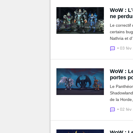
WoW : L'
ne perdur
Le correctif
certains bu
Nathria et d
• 03 fév
WoW : Le
portes p
Le Panthéon
Shadowlands 
de la Horde,
Horde, c'est
• 02 fév
WoW : Le