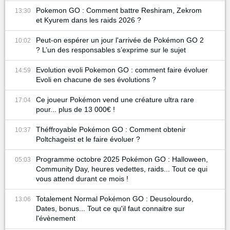
Pokemon GO : Comment battre Reshiram, Zekrom
13:30
et Kyurem dans les raids 2026 ?
Peut-on espérer un jour l'arrivée de Pokémon GO 2
10:02
? L’un des responsables s’exprime sur le sujet
Evolution evoli Pokemon GO : comment faire évoluer
14:59
Evoli en chacune de ses évolutions ?
Ce joueur Pokémon vend une créature ultra rare
17:04
pour... plus de 13 000€ !
Théffroyable Pokémon GO : Comment obtenir
10:37
Poltchageist et le faire évoluer ?
Programme octobre 2025 Pokémon GO : Halloween,
05:03
Community Day, heures vedettes, raids... Tout ce qui
vous attend durant ce mois !
Totalement Normal Pokémon GO : Deusolourdo,
13:06
Dates, bonus... Tout ce qu'il faut connaitre sur
l'évènement