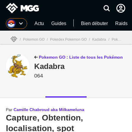
MGG
Actu
Guides
Bien débuter
Raids
/
Pokemon GO
/
Pokedex Pokemon GO
/
Kadabra
/
Pokedex Pokemon GO : Kadabra - Comment l'obtenir ?
MGG

Pokemon GO : Liste de tous les Pokémon
Kadabra
064
Par
Camille Chabroud aka Milkameluna
Capture, Obtention,
localisation, spot