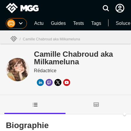
MGG
Actu
Guides
Tests
Tags
Soluce
/
Camille Chabroud aka Milkameluna
Camille Chabroud aka
MGG

Milkameluna
Rédactrice
Biographie