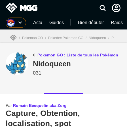
MGG
Actu
Guides
Bien débuter
Raids
/
Pokemon GO
/
Pokedex Pokemon GO
/
Nidoqueen
/
Pokedex Pokemon GO : Nidoqueen - Comment l'obtenir ?
MGG

Pokemon GO : Liste de tous les Pokémon
Nidoqueen
031
Par
Romain Becquelin aka Zorg
Capture, Obtention,
localisation, spot