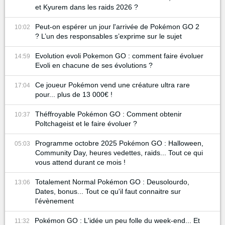
et Kyurem dans les raids 2026 ?
Peut-on espérer un jour l'arrivée de Pokémon GO 2
10:02
? L’un des responsables s’exprime sur le sujet
Evolution evoli Pokemon GO : comment faire évoluer
14:59
Evoli en chacune de ses évolutions ?
Ce joueur Pokémon vend une créature ultra rare
17:04
pour... plus de 13 000€ !
Théffroyable Pokémon GO : Comment obtenir
10:37
Poltchageist et le faire évoluer ?
Programme octobre 2025 Pokémon GO : Halloween,
05:03
Community Day, heures vedettes, raids... Tout ce qui
vous attend durant ce mois !
Totalement Normal Pokémon GO : Deusolourdo,
13:06
Dates, bonus... Tout ce qu'il faut connaitre sur
l'évènement
Pokémon GO : L'idée un peu folle du week-end... Et
11:32