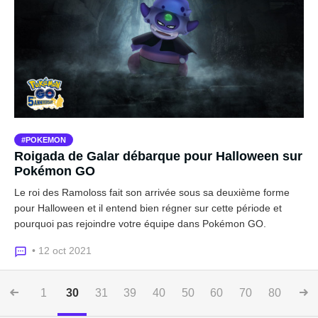
POKEMON
Roigada de Galar débarque pour Halloween sur
Pokémon GO
Le roi des Ramoloss fait son arrivée sous sa deuxième forme
pour Halloween et il entend bien régner sur cette période et
pourquoi pas rejoindre votre équipe dans Pokémon GO.
• 12 oct 2021
1
30
31
39
40
50
60
70
80