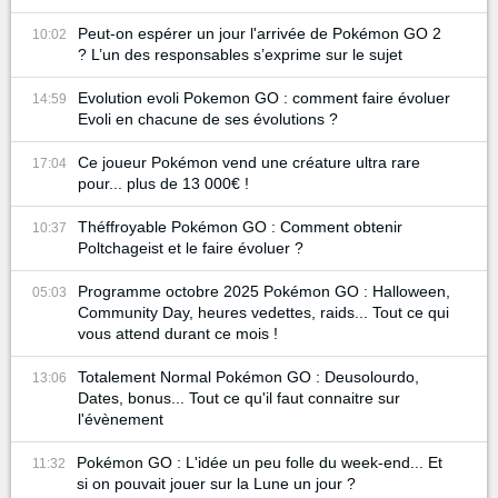
Peut-on espérer un jour l'arrivée de Pokémon GO 2
10:02
? L’un des responsables s’exprime sur le sujet
Evolution evoli Pokemon GO : comment faire évoluer
14:59
Evoli en chacune de ses évolutions ?
Ce joueur Pokémon vend une créature ultra rare
17:04
pour... plus de 13 000€ !
Théffroyable Pokémon GO : Comment obtenir
10:37
Poltchageist et le faire évoluer ?
Programme octobre 2025 Pokémon GO : Halloween,
05:03
Community Day, heures vedettes, raids... Tout ce qui
vous attend durant ce mois !
Totalement Normal Pokémon GO : Deusolourdo,
13:06
Dates, bonus... Tout ce qu'il faut connaitre sur
l'évènement
Pokémon GO : L'idée un peu folle du week-end... Et
11:32
si on pouvait jouer sur la Lune un jour ?