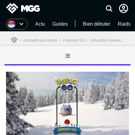
MGG
Actu
Guides
Bien débuter
Raids
/
Actualités jeux vidéo
/
Pokemon GO
/
Actualités Pokemon GO
/
MGG
