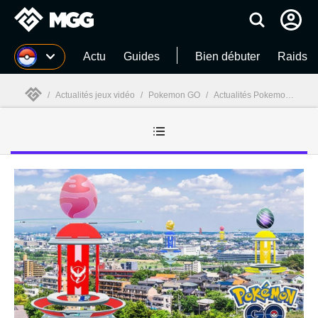
MGG
Actu
Guides
Bien débuter
Raids
/
Actualités jeux vidéo
/
Pokemon GO
/
Actualités Pokemon GO
/
MGG
