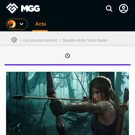
MGG
Actu
/
Les jeux du moment
/
Shadow of the Tomb Raider
MGG
