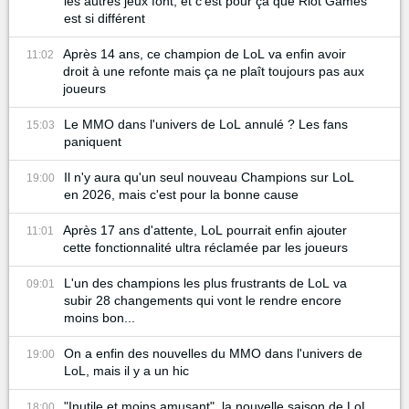
les autres jeux font, et c'est pour ça que Riot Games
est si différent
Après 14 ans, ce champion de LoL va enfin avoir
11:02
droit à une refonte mais ça ne plaît toujours pas aux
joueurs
Le MMO dans l'univers de LoL annulé ? Les fans
15:03
paniquent
Il n'y aura qu'un seul nouveau Champions sur LoL
19:00
en 2026, mais c'est pour la bonne cause
Après 17 ans d'attente, LoL pourrait enfin ajouter
11:01
cette fonctionnalité ultra réclamée par les joueurs
L'un des champions les plus frustrants de LoL va
09:01
subir 28 changements qui vont le rendre encore
moins bon...
On a enfin des nouvelles du MMO dans l'univers de
19:00
LoL, mais il y a un hic
"Inutile et moins amusant", la nouvelle saison de LoL
18:00