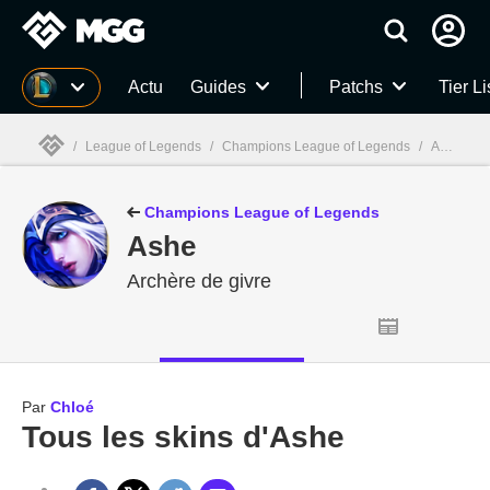
MGG
Actu
Guides
Patchs
Tier Li
/
League of Legends
/
Champions League of Legends
/
Ashe
/
C
MGG

Champions League of Legends
Ashe
Archère de givre
Par
Chloé
Tous les skins d'Ashe