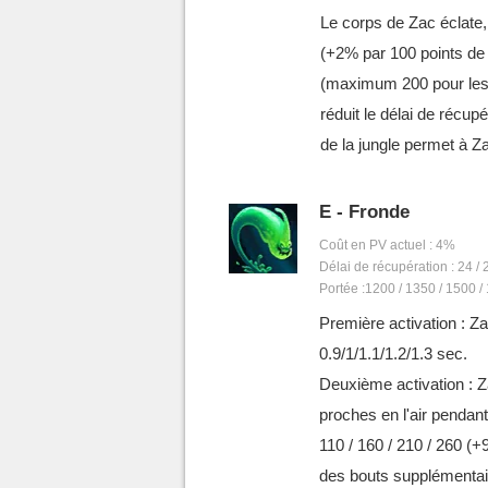
Le corps de Zac éclate, i
(+2% par 100 points de
(maximum 200 pour les s
réduit le délai de récup
de la jungle permet à Za
E - Fronde
Coût en PV actuel : 4%
Délai de récupération : 24 / 
Portée :1200 / 1350 / 1500 /
Première activation : Z
0.9/1/1.1/1.2/1.3 sec.
Deuxième activation : Z
proches en l'air pendant
110 / 160 / 210 / 260 (
des bouts supplémentai