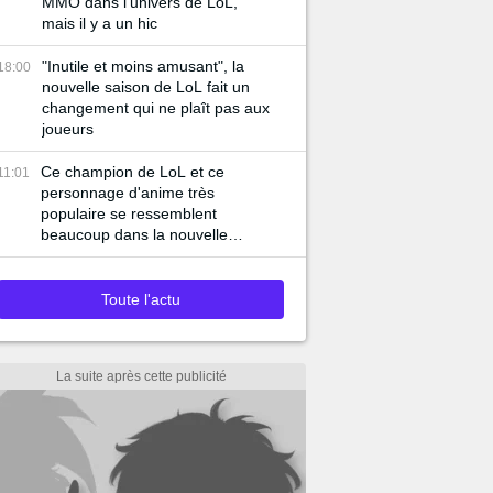
MMO dans l'univers de LoL,
mais il y a un hic
"Inutile et moins amusant", la
18:00
nouvelle saison de LoL fait un
changement qui ne plaît pas aux
joueurs
Ce champion de LoL et ce
11:01
personnage d'anime très
populaire se ressemblent
beaucoup dans la nouvelle
bande-annonce du jeu
Toute l'actu