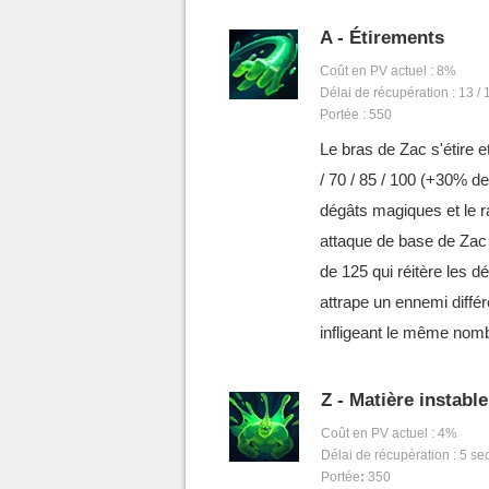
A - Étirements
Coût en PV actuel : 8%
Délai de récupération : 13 / 
Portée : 550
Le bras de Zac s'étire et
/ 70 / 85 / 100 (+30% d
dégâts magiques et le 
attaque de base de Zac 
de 125 qui réitère les d
attrape un ennemi différe
infligeant le même nom
Z - Matière instable
Coût en PV actuel : 4%
Délai de récupération : 5 s
Portée
:
350