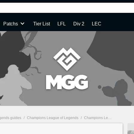
Patchs
Tier List
LFL
Div 2
LEC
gends guides
/
Champions League of Legends
/
Champions League of Legends - Zac