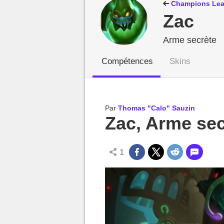
MGG

Champions Lea
Zac
Arme secrète
Compétences
Skins
Par
Thomas "Calo" Sauzin
Zac, Arme sec
1