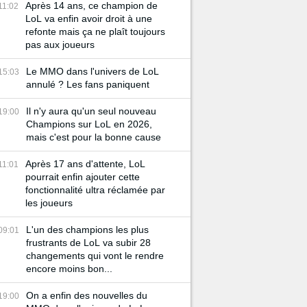
Après 14 ans, ce champion de
11:02
LoL va enfin avoir droit à une
refonte mais ça ne plaît toujours
pas aux joueurs
Le MMO dans l'univers de LoL
15:03
annulé ? Les fans paniquent
Il n'y aura qu'un seul nouveau
19:00
Champions sur LoL en 2026,
mais c'est pour la bonne cause
Après 17 ans d'attente, LoL
11:01
pourrait enfin ajouter cette
fonctionnalité ultra réclamée par
les joueurs
L'un des champions les plus
09:01
frustrants de LoL va subir 28
changements qui vont le rendre
encore moins bon...
On a enfin des nouvelles du
19:00