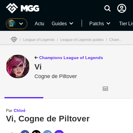
MGG
Actu
Guides
Patchs
Tier Li
/
League of Legends
/
League of Legends guides
/
Champions League of Legends
MGG

Champions League of Legends
Vi
Cogne de Piltover
Par
Chloé
Vi, Cogne de Piltover