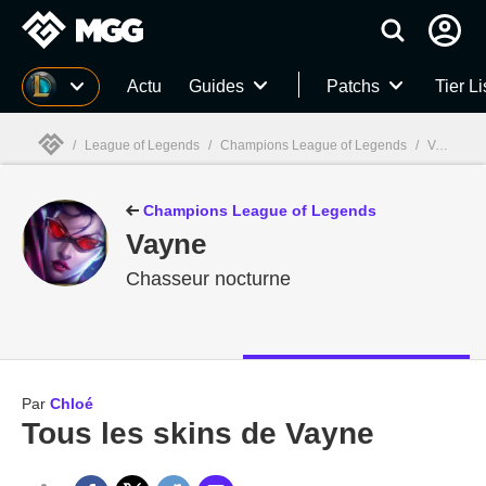
MGG
Actu
Guides
Patchs
Tier Li
/
League of Legends
/
Champions League of Legends
/
Vayne
/
MGG

Champions League of Legends
Vayne
Chasseur nocturne
Par
Chloé
Tous les skins de Vayne