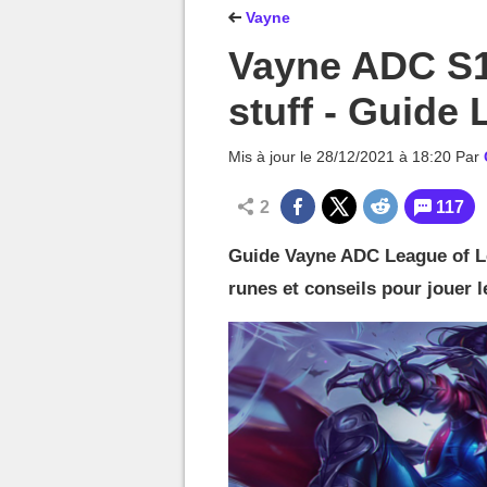
MGG

Vayne
Vayne ADC S12
stuff - Guide 
Mis à jour le
28/12/2021 à 18:20
Par
2
117
Guide Vayne ADC League of Le
runes et conseils pour jouer 