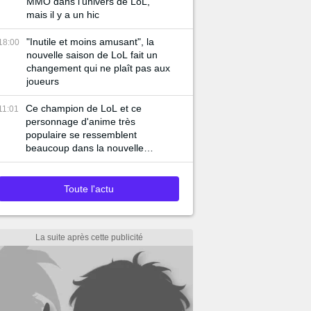
MMO dans l'univers de LoL,
mais il y a un hic
"Inutile et moins amusant", la
18:00
nouvelle saison de LoL fait un
changement qui ne plaît pas aux
joueurs
Ce champion de LoL et ce
11:01
personnage d'anime très
populaire se ressemblent
beaucoup dans la nouvelle
bande-annonce du jeu
Toute l'actu