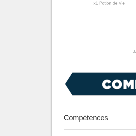
x1 Potion de Vie
J
Compétences