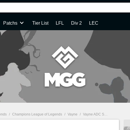
Patchs
Tier List
LFL
Div 2
LEC
ends
/
Champions League of Legends
/
Vayne
/
Vayne ADC S12 : build, runes et stuff - Guide LoL