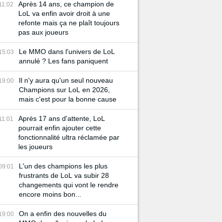
Après 14 ans, ce champion de
11:02
LoL va enfin avoir droit à une
refonte mais ça ne plaît toujours
pas aux joueurs
Le MMO dans l'univers de LoL
15:03
annulé ? Les fans paniquent
Il n'y aura qu'un seul nouveau
19:00
Champions sur LoL en 2026,
mais c'est pour la bonne cause
Après 17 ans d'attente, LoL
11:01
pourrait enfin ajouter cette
fonctionnalité ultra réclamée par
les joueurs
L'un des champions les plus
09:01
frustrants de LoL va subir 28
changements qui vont le rendre
encore moins bon...
On a enfin des nouvelles du
19:00