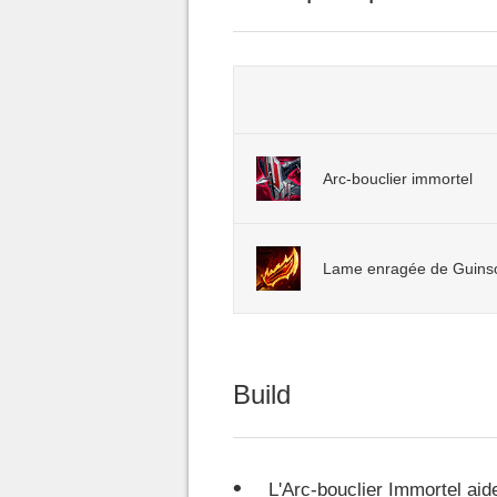
Arc-bouclier immortel
Lame enragée de Guins
Build
L'Arc-bouclier Immortel aid