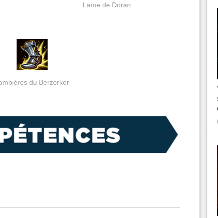
Lame de Doran
ambières du Berzerker