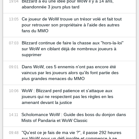
Blizzard a eu une idée pour WoW il y a 14 ans,
19:04
abandonnée 3 jours plus tard
Ce joueur de WoW trouve un trésor volé et fait tout
13:05
pour retrouver son propriétaire à l'aide des autres
fans du MMO
Blizzard continue de faire la chasse aux "hors-la-loi"
07:03
sur WoW en ciblant déjà de nombreux joueurs à
supprimer
Dans WoW, ces 5 ennemis n'ont pas encore été
09:01
vaincus par les joueurs alors qu'ils font partie des
plus grandes menaces du MMO
WoW : Blizzard perd patience et s'attaque aux
10:06
joueurs qui ne respectent pas les règles en les
amenant devant la justice
Scholomance WoW : Guide des boss du donjon dans
14:11
Mists of Pandaria et WoW Classic
"Qu'est ce je fais de ma vie ?", il passe 292 heures
09:48
sur WoW pour un défi insolite et commence à se