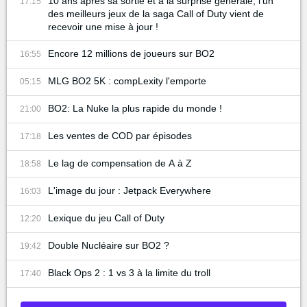
10 ans après sa sortie et à la surprise générale, l'un
17:15
des meilleurs jeux de la saga Call of Duty vient de
recevoir une mise à jour !
Encore 12 millions de joueurs sur BO2
16:55
MLG BO2 5K : compLexity l'emporte
05:15
BO2: La Nuke la plus rapide du monde !
21:00
Les ventes de COD par épisodes
17:18
Le lag de compensation de A à Z
18:58
L'image du jour : Jetpack Everywhere
16:03
Lexique du jeu Call of Duty
12:20
Double Nucléaire sur BO2 ?
19:42
Black Ops 2 : 1 vs 3 à la limite du troll
17:40