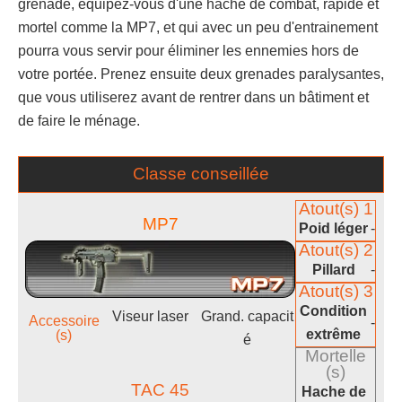
grenade, équipez-vous d'une hache de combat, rapide et
mortel comme la MP7, et qui avec un peu d'entrainement
pourra vous servir pour éliminer les ennemies hors de
votre portée. Prenez ensuite deux grenades paralysantes,
que vous utiliserez avant de rentrer dans un bâtiment et
de faire le ménage.
Classe conseillée
Atout(s) 1
MP7
Poid léger
-
Atout(s) 2
Pillard
-
Atout(s) 3
Condition
Viseur laser
Grand. capacit
Accessoire
-
extrême
(s)
é
Mortelle
(s)
TAC 45
Hache de