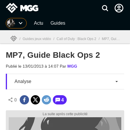
MGG
Actu
Guides
/
Guides jeux vidéo
/
Call of Duty : Black Ops 2
/
MP7, Guide Black Ops 2
MP7, Guide Black Ops 2
MGG

Publié le
13/01/2013 à 14:07
Par
MGG
Analyse
0
4