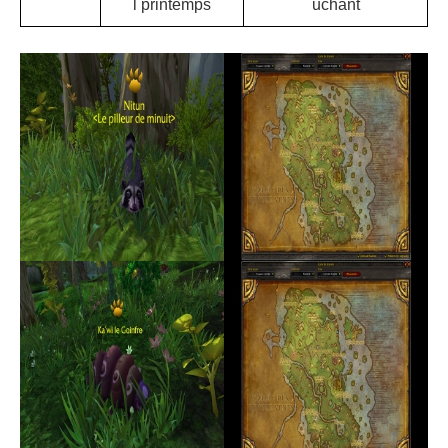
l printemps
uchant