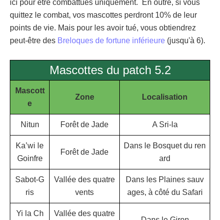
ici pour être combattues uniquement. En outre, si vous
quittez le combat, vos mascottes perdront 10% de leur
points de vie. Mais pour les avoir tué, vous obtiendrez
peut-être des
Breloques de fortune inférieure
(jusqu'à 6).
Mascottes du patch 5.2
Mascott
Zone
Localisation
e
Nitun
Forêt de Jade
A Sri-la
Ka’wi le
Dans le Bosquet du ren
Forêt de Jade
Goinfre
ard
Sabot-G
Vallée des quatre
Dans les Plaines sauv
ris
vents
ages, à côté du Safari
Yi la Ch
Vallée des quatre
Dans le Giron