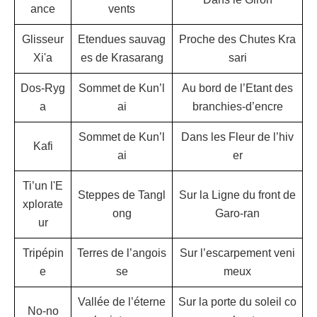
ance
vents
Glisseur
Etendues sauvag
Proche des Chutes Kra
Xi'a
es de Krasarang
sari
Dos-Ryg
Sommet de Kun’l
Au bord de l’Etant des
a
ai
branchies-d’encre
Sommet de Kun’l
Dans les Fleur de l’hiv
Kafi
ai
er
Ti’un l'E
Steppes de Tangl
Sur la Ligne du front de
xplorate
ong
Garo-ran
ur
Tripépin
Terres de l’angois
Sur l’escarpement veni
e
se
meux
Vallée de l’éterne
Sur la porte du soleil co
No-no