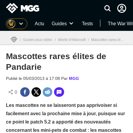
MGG
Actu
Guides
Tests
The War Wi
/
Guides jeux vidéo
/
World of Warcraft
/
Mascottes rares élites de Pandarie
Mascottes rares élites de
MGG

Pandarie
Publié le
05/03/2013 à 17:08
Par
MGG
0
Les mascottes ne se laisseront pas apprivoiser si
facilement avec la prochaine mise à jour, puisque sur
ce point le patch 5.2 a apporté des nouveautés
concernant les mini-pets de combat : les mascottes