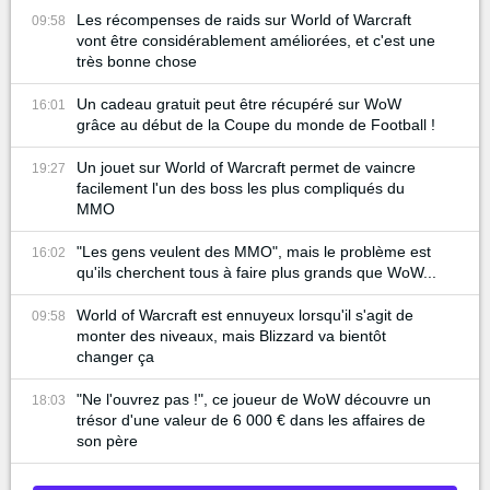
Les récompenses de raids sur World of Warcraft
09:58
vont être considérablement améliorées, et c'est une
très bonne chose
Un cadeau gratuit peut être récupéré sur WoW
16:01
grâce au début de la Coupe du monde de Football !
Un jouet sur World of Warcraft permet de vaincre
19:27
facilement l'un des boss les plus compliqués du
MMO
"Les gens veulent des MMO", mais le problème est
16:02
qu'ils cherchent tous à faire plus grands que WoW...
World of Warcraft est ennuyeux lorsqu'il s'agit de
09:58
monter des niveaux, mais Blizzard va bientôt
changer ça
"Ne l'ouvrez pas !", ce joueur de WoW découvre un
18:03
trésor d'une valeur de 6 000 € dans les affaires de
son père