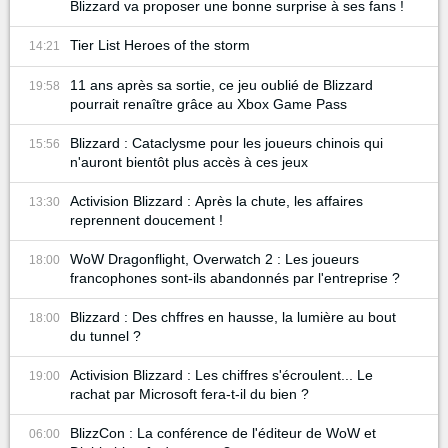
Blizzard va proposer une bonne surprise à ses fans !
Tier List Heroes of the storm
14:21
11 ans après sa sortie, ce jeu oublié de Blizzard
19:58
pourrait renaître grâce au Xbox Game Pass
Blizzard : Cataclysme pour les joueurs chinois qui
15:56
n'auront bientôt plus accès à ces jeux
Activision Blizzard : Après la chute, les affaires
13:30
reprennent doucement !
WoW Dragonflight, Overwatch 2 : Les joueurs
18:00
francophones sont-ils abandonnés par l'entreprise ?
Blizzard : Des chffres en hausse, la lumière au bout
18:00
du tunnel ?
Activision Blizzard : Les chiffres s'écroulent... Le
19:00
rachat par Microsoft fera-t-il du bien ?
BlizzCon : La conférence de l'éditeur de WoW et
06:00