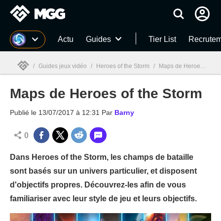
MGG
Actu
Guides
Tier List
Recrutem
/
Guides jeux vidéo
/
Heroes of the Storm
/
Maps de Heroes of the Storm
Maps de Heroes of the Storm
MGG

Publié le
13/07/2017 à 12:31
Par
Barny
0
Dans Heroes of the Storm, les champs de bataille
sont basés sur un univers particulier, et disposent
d'objectifs propres. Découvrez-les afin de vous
familiariser avec leur style de jeu et leurs objectifs.