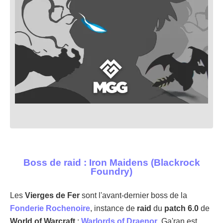
Boss de raid : Iron Maidens (Blackrock
Foundry)
Les
Vierges de Fer
sont l'avant-dernier boss de la
Fonderie Rochenoire
, instance de
raid
du
patch 6.0
de
World of Warcraft
:
Warlords of Draenor
. Ga'ran est