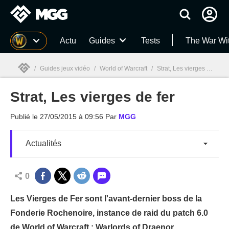
MGG
Actu
Guides
Tests
The War Wi
/
Guides jeux vidéo
/
World of Warcraft
/
Strat, Les vierges de fer
Strat, Les vierges de fer
MGG

Publié le
27/05/2015 à 09:56
Par
MGG
Actualités
0
Les Vierges de Fer sont l'avant-dernier boss de la
Fonderie Rochenoire, instance de raid du patch 6.0
de World of Warcraft : Warlords of Draenor.