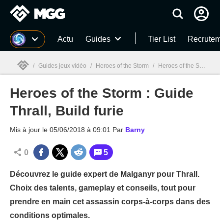
MGG
Actu
Guides
Tier List
Recrutem
/
Guides jeux vidéo
/
Heroes of the Storm
/
Heroes of the Storm : Guide Thrall, Build furie
Heroes of the Storm : Guide
MGG

Thrall, Build furie
Mis à jour le
05/06/2018 à 09:01
Par
Barny
0
5
Découvrez le guide expert de Malganyr pour Thrall.
Choix des talents, gameplay et conseils, tout pour
prendre en main cet assassin corps-à-corps dans des
conditions optimales.