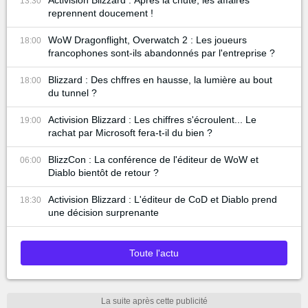
Activision Blizzard : Après la chute, les affaires
13:30
reprennent doucement !
WoW Dragonflight, Overwatch 2 : Les joueurs
18:00
francophones sont-ils abandonnés par l'entreprise ?
Blizzard : Des chffres en hausse, la lumière au bout
18:00
du tunnel ?
Activision Blizzard : Les chiffres s'écroulent... Le
19:00
rachat par Microsoft fera-t-il du bien ?
BlizzCon : La conférence de l'éditeur de WoW et
06:00
Diablo bientôt de retour ?
Activision Blizzard : L'éditeur de CoD et Diablo prend
18:30
une décision surprenante
Toute l'actu