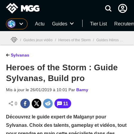
MGG
Actu
Guides
Tier List
Recrutem
/
Guides jeux vidéo
/
Heroes of the Storm
/
Guides Héros HOTS
/
Sylvanas
MGG

Heroes of the Storm : Guide
Sylvanas, Build pro
Mis à jour le
26/01/2019 à 10:01
Par
Barny
0
11
Découvrez le guide expert de Malganyr pour
Sylvanas. Choix des talents, gameplay et vidéos, tout
pour prendre en main cette spécialiste dans des