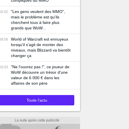
compliqués du MMO
"Les gens veulent des MMO",
16:02
mais le problème est qu'ils
cherchent tous à faire plus
grands que WoW...
World of Warcraft est ennuyeux
09:58
lorsqu'il s'agit de monter des
niveaux, mais Blizzard va bientôt
changer ça
"Ne l'ouvrez pas !", ce joueur de
18:03
WoW découvre un trésor d'une
valeur de 6 000 € dans les
affaires de son père
Toute l'actu