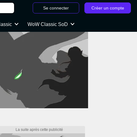
Se connecter
Créer un compte
lassic
WoW Classic SoD