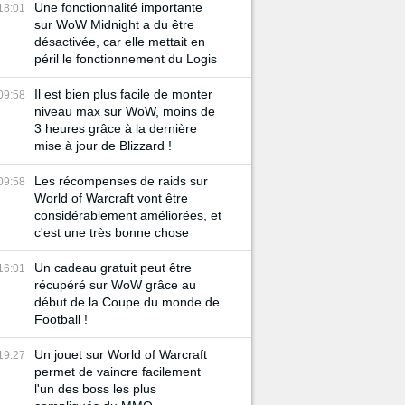
Une fonctionnalité importante
18:01
sur WoW Midnight a du être
désactivée, car elle mettait en
péril le fonctionnement du Logis
Il est bien plus facile de monter
09:58
niveau max sur WoW, moins de
3 heures grâce à la dernière
mise à jour de Blizzard !
Les récompenses de raids sur
09:58
World of Warcraft vont être
considérablement améliorées, et
c'est une très bonne chose
Un cadeau gratuit peut être
16:01
récupéré sur WoW grâce au
début de la Coupe du monde de
Football !
Un jouet sur World of Warcraft
19:27
permet de vaincre facilement
l'un des boss les plus