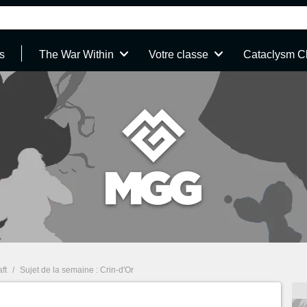
s
The War Within
Votre classe
Cataclysm C
ft
/
Sujet de la semaine : Crin-d'Or