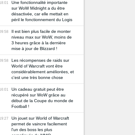
Une fonctionnalité importante
18:01
sur WoW Midnight a du être
désactivée, car elle mettait en
péril le fonctionnement du Logis
Il est bien plus facile de monter
09:58
niveau max sur WoW, moins de
3 heures grâce à la dernière
mise à jour de Blizzard !
Les récompenses de raids sur
09:58
World of Warcraft vont être
considérablement améliorées, et
c'est une très bonne chose
Un cadeau gratuit peut être
16:01
récupéré sur WoW grâce au
début de la Coupe du monde de
Football !
Un jouet sur World of Warcraft
19:27
permet de vaincre facilement
l'un des boss les plus