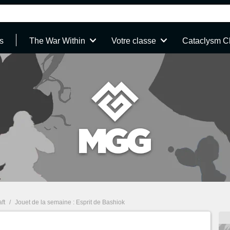
s
The War Within
Votre classe
Cataclysm C
ft
/
Jouet de la semaine : Esprit de Bashiok