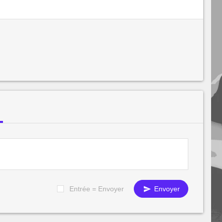
Entrée = Envoyer
Envoyer