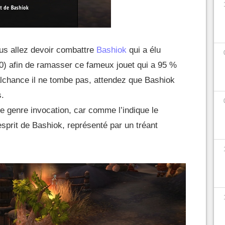
us allez devoir combattre
Bashiok
qui a élu
0) afin de ramasser ce fameux jouet qui a 95 %
lchance il ne tombe pas, attendez que Bashiok
s.
le genre invocation, car comme l’indique le
’esprit de Bashiok, représenté par un tréant