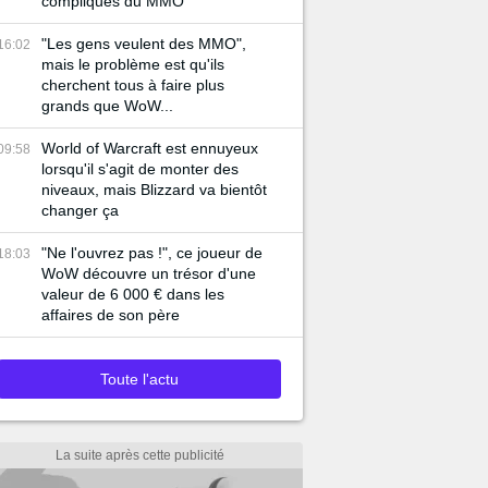
compliqués du MMO
"Les gens veulent des MMO",
16:02
mais le problème est qu'ils
cherchent tous à faire plus
grands que WoW...
World of Warcraft est ennuyeux
09:58
lorsqu'il s'agit de monter des
niveaux, mais Blizzard va bientôt
changer ça
"Ne l'ouvrez pas !", ce joueur de
18:03
WoW découvre un trésor d'une
valeur de 6 000 € dans les
affaires de son père
Toute l'actu