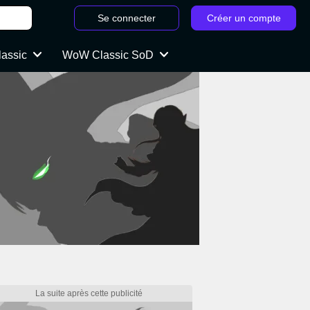
Se connecter
Créer un compte
lassic
WoW Classic SoD