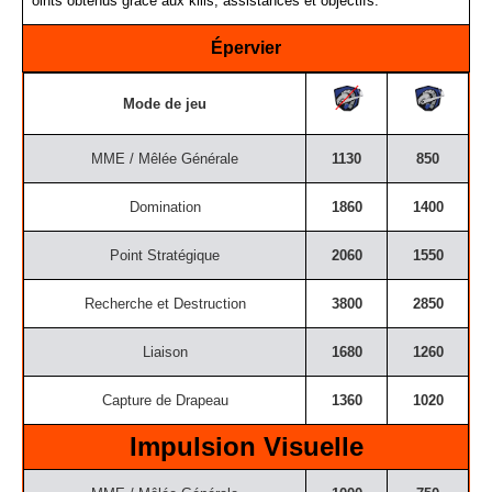
oints obtenus grâce aux kills, assistances et objectifs.
Épervier
Mode de jeu
MME / Mêlée Générale
1130
850
Domination
1860
1400
Point Stratégique
2060
1550
Recherche et Destruction
3800
2850
Liaison
1680
1260
Capture de Drapeau
1360
1020
Impulsion Visuelle