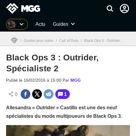
MGG
Actu
Guides
/
Guides jeux vidéo
/
Call of Duty
/
Black Ops 3 : Outrider, Spécialiste 2
Black Ops 3 : Outrider,
MGG

Spécialiste 2
Publié le
16/02/2016 à 15:00
Par
MGG
0
1
Allesandra « Outrider » Castillo est une des neuf
spécialistes du mode multijoueurs de Black Ops 3.