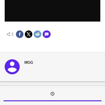
1
MGG