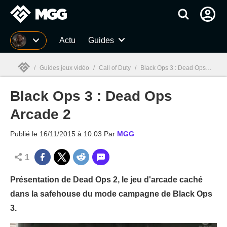
MGG
Actu
Guides
/
Guides jeux vidéo
/
Call of Duty
/
Black Ops 3 : Dead Ops Arcade 2
Black Ops 3 : Dead Ops
MGG

Arcade 2
Publié le
16/11/2015 à 10:03
Par
MGG
1
Présentation de Dead Ops 2, le jeu d'arcade caché
dans la safehouse du mode campagne de Black Ops
3.