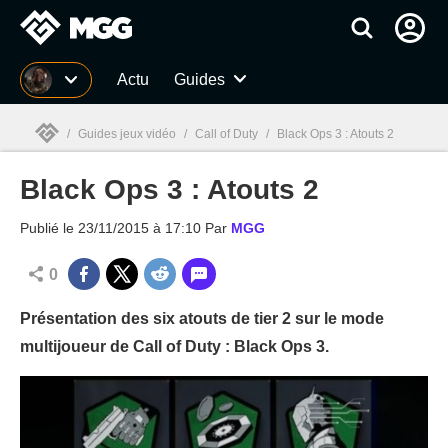
MGG
Actu
Guides
/
Guides jeux vidéo
/
Call of Duty
/
Black Ops 3 : Atouts 2
Black Ops 3 : Atouts 2
MGG

Publié le
23/11/2015 à 17:10
Par
MGG
0
Présentation des six atouts de tier 2 sur le mode
multijoueur de Call of Duty : Black Ops 3.