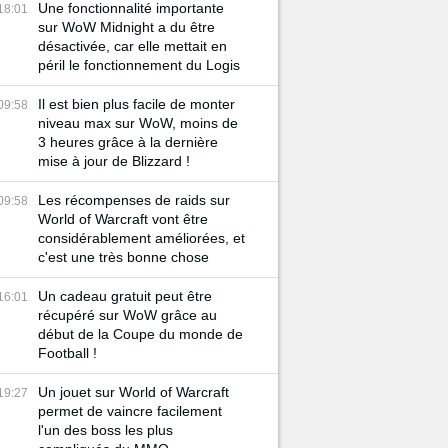
Une fonctionnalité importante
18:01
sur WoW Midnight a du être
désactivée, car elle mettait en
péril le fonctionnement du Logis
Il est bien plus facile de monter
09:58
niveau max sur WoW, moins de
3 heures grâce à la dernière
mise à jour de Blizzard !
Les récompenses de raids sur
09:58
World of Warcraft vont être
considérablement améliorées, et
c'est une très bonne chose
Un cadeau gratuit peut être
16:01
récupéré sur WoW grâce au
début de la Coupe du monde de
Football !
Un jouet sur World of Warcraft
19:27
permet de vaincre facilement
l'un des boss les plus