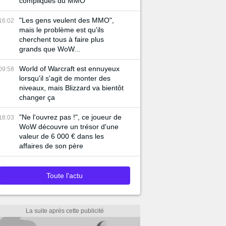
compliqués du MMO
"Les gens veulent des MMO",
16:02
mais le problème est qu'ils
cherchent tous à faire plus
grands que WoW...
World of Warcraft est ennuyeux
09:58
lorsqu'il s'agit de monter des
niveaux, mais Blizzard va bientôt
changer ça
"Ne l'ouvrez pas !", ce joueur de
18:03
WoW découvre un trésor d'une
valeur de 6 000 € dans les
affaires de son père
Toute l'actu