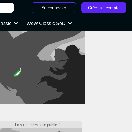
Se connecter
Créer un compte
lassic
WoW Classic SoD