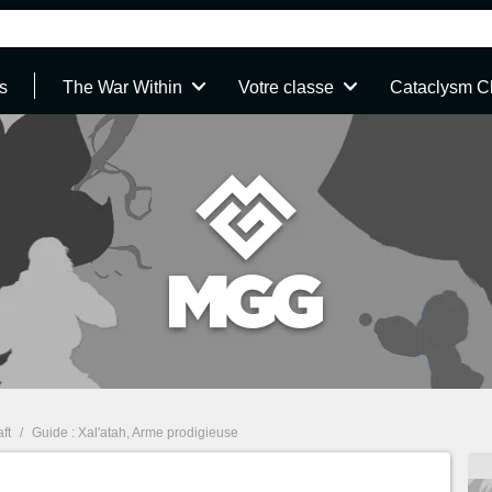
s
The War Within
Votre classe
Cataclysm C
ft
/
Guide : Xal'atah, Arme prodigieuse