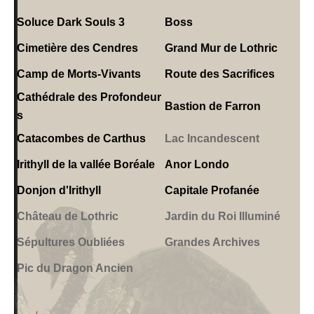
Soluce Dark Souls 3
Boss
Cimetière des Cendres
Grand Mur de Lothric
Camp de Morts-Vivants
Route des Sacrifices
Cathédrale des Profondeur
Bastion de Farron
s
Catacombes de Carthus
Lac Incandescent
Irithyll de la vallée Boréale
Anor Londo
Donjon d'Irithyll
Capitale Profanée
Château de Lothric
Jardin du Roi Illuminé
Sépultures Oubliées
Grandes Archives
Pic du Dragon Ancien