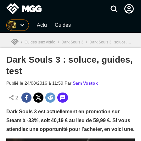
MGG
Actu
Guides
/
Guides jeux vidéo
/
Dark Souls 3
/
Dark Souls 3 : soluce, guides, test
Dark Souls 3 : soluce, guides,
MGG

test
Publié le
24/08/2016 à 11:59
Par
Sam Vostok
2
Dark Souls 3 est actuellement en promotion sur
Steam à -33%, soit 40,19 € au lieu de 59,99 €. Si vous
attendiez une opportunité pour l'acheter, en voici une.