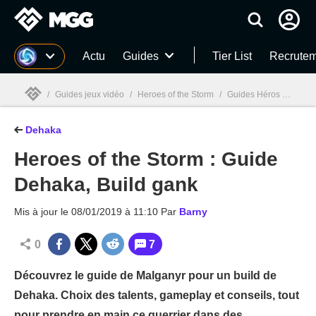
MGG
Actu
Guides
Tier List
Recrutem
/
Guides jeux vidéo
/
Heroes of the Storm
/
Guides Héros HOTS
/
Dehaka
MGG

Heroes of the Storm : Guide
Dehaka, Build gank
Mis à jour le
08/01/2019 à 11:10
Par
Barny
0
7
Découvrez le guide de Malganyr pour un build de
Dehaka. Choix des talents, gameplay et conseils, tout
pour prendre en main ce guerrier dans des