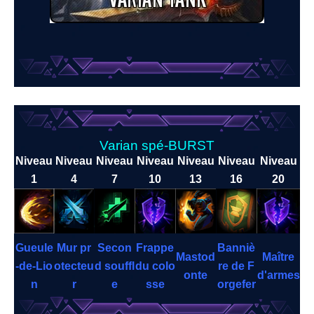
Varian spé-BURST
Niveau
Niveau
Niveau
Niveau
Niveau
Niveau
Niveau
1
4
7
10
13
16
20
Gueule
Mur pr
Secon
Frappe
Banniè
Mastod
Maître
-de-Lio
otecteu
d souffl
du colo
re de F
onte
d'armes
n
r
e
sse
orgefer