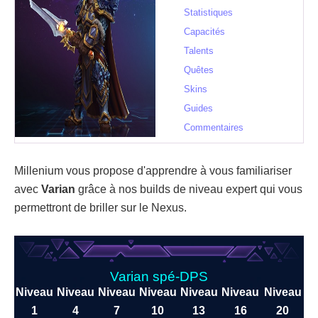
Statistiques
Capacités
Talents
Quêtes
Skins
Guides
Commentaires
Millenium vous propose d'apprendre à vous familiariser
avec
Varian
grâce à nos builds de niveau expert qui vous
permettront de briller sur le Nexus.
Varian spé-DPS
Niveau
Niveau
Niveau
Niveau
Niveau
Niveau
Niveau
1
4
7
10
13
16
20