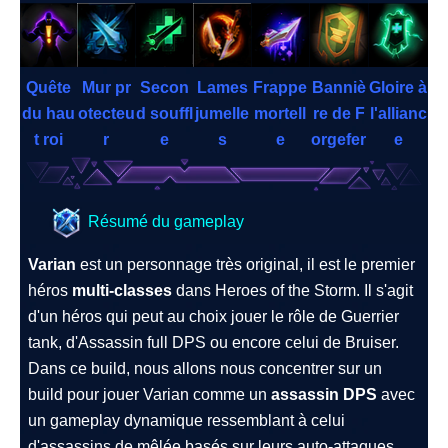
Quête
Mur pr
Secon
Lames
Frappe
Banniè
Gloire à
du hau
otecteu
d souffl
jumelle
mortell
re de F
l'allianc
t roi
r
e
s
e
orgefer
e
Résumé du gameplay
Varian
est un personnage très original, il est le premier
héros
multi-classes
dans Heroes of the Storm. Il s'agit
d'un héros qui peut au choix jouer le rôle de Guerrier
tank, d'Assassin full DPS ou encore celui de Bruiser.
Dans ce build, nous allons nous concentrer sur un
build pour jouer Varian comme un
assassin DPS
avec
un gameplay dynamique ressemblant à celui
d'assassins de mêlée basés sur leurs auto-attaques