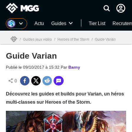
MGG
Actu
Guides
Tier List
Recrutem
/
Guides jeux vidéo
/
Heroes of the Storm
/
Guide Varian
Guide Varian
MGG

Publié le
09/10/2017 à 15:32
Par
Barny
0
Découvrez les guides et builds pour Varian, un héros
multi-classes sur Heroes of the Storm.