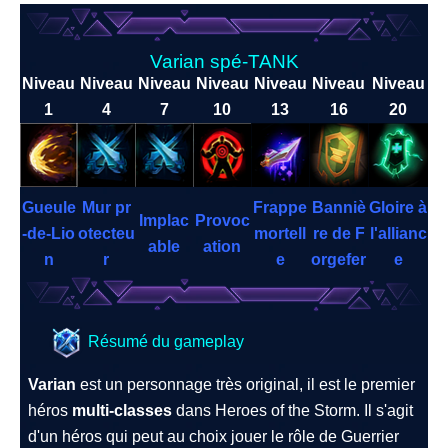
Varian spé-TANK
Niveau
Niveau
Niveau
Niveau
Niveau
Niveau
Niveau
1
4
7
10
13
16
20
Gueule
Mur pr
Frappe
Banniè
Gloire à
Implac
Provoc
-de-Lio
otecteu
mortell
re de F
l'allianc
able
ation
n
r
e
orgefer
e
Résumé du gameplay
Varian
est un personnage très original, il est le premier
héros
multi-classes
dans Heroes of the Storm. Il s'agit
d'un héros qui peut au choix jouer le rôle de Guerrier