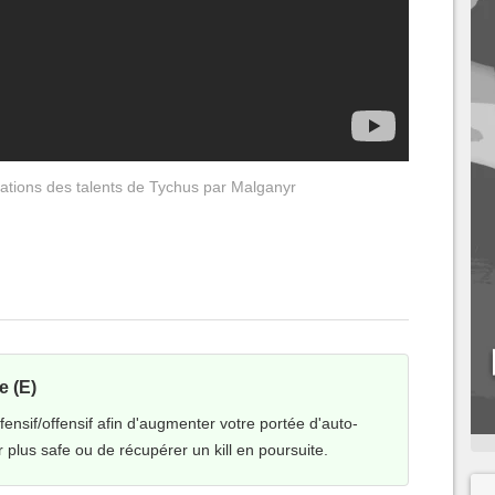
cations des talents de Tychus par Malganyr
 (E)
fensif/offensif afin d'augmenter votre portée d'auto-
r plus safe ou de récupérer un kill en poursuite.