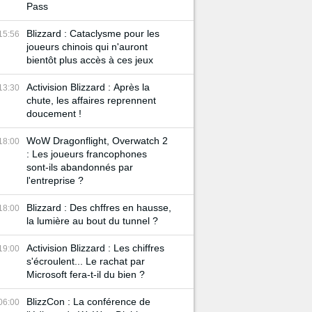
Pass
Blizzard : Cataclysme pour les
15:56
joueurs chinois qui n'auront
bientôt plus accès à ces jeux
Activision Blizzard : Après la
13:30
chute, les affaires reprennent
doucement !
WoW Dragonflight, Overwatch 2
18:00
: Les joueurs francophones
sont-ils abandonnés par
l'entreprise ?
Blizzard : Des chffres en hausse,
18:00
la lumière au bout du tunnel ?
Activision Blizzard : Les chiffres
19:00
s'écroulent... Le rachat par
Microsoft fera-t-il du bien ?
BlizzCon : La conférence de
06:00