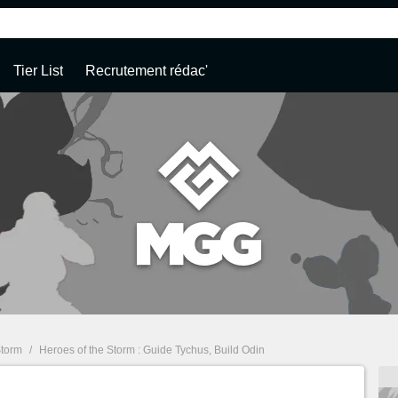
Tier List
Recrutement rédac'
Storm
/
Heroes of the Storm : Guide Tychus, Build Odin